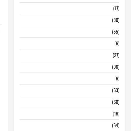
Barcelona
(17)
Coronavirus
(30)
Empresa
(55)
Estadisticas
(6)
InmoRest
(27)
InmoRest Madrid
(96)
La Carta
(6)
Legislacion
(63)
locales de hosteleria en traspaso
(60)
locales hosteleria madrid
(16)
Madrid
(64)