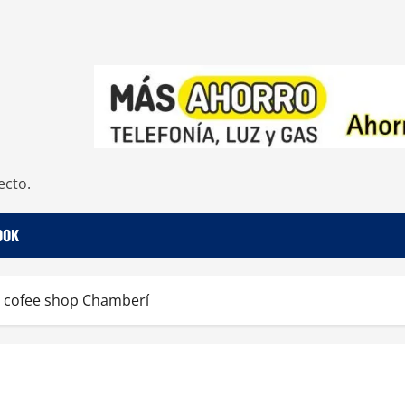
ecto.
OOK
r cofee shop Chamberí