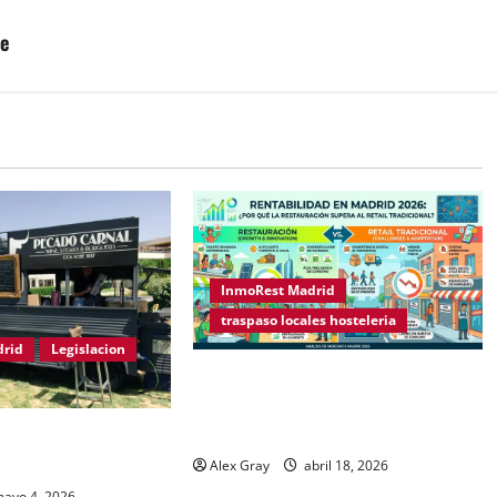
te
InmoRest Madrid
traspaso locales hosteleria
drid
Legislacion
Rentabilidad en Madrid 2026: ¿Por
qué la restauración supera al retail
tradicional?
ood Trucks en Madrid
Alex Gray
abril 18, 2026
ayo 4, 2026