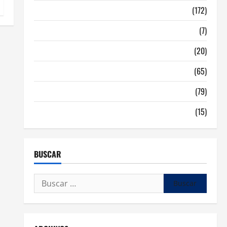
Malaga
(172)
Redes Sociales
(7)
Tecnologia
(20)
Tendencias
(65)
traspaso locales hosteleria
(79)
Viviendas en Madrid
(15)
BUSCAR