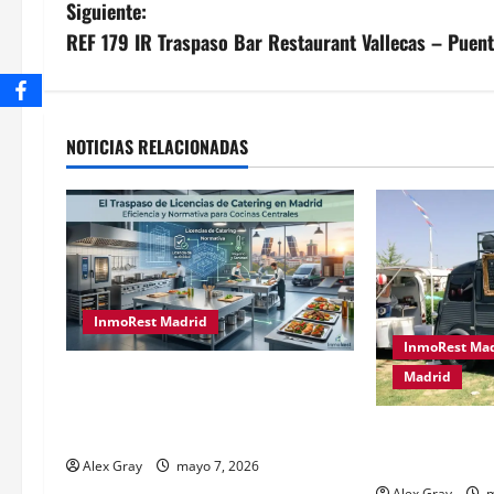
Siguiente:
REF 179 IR Traspaso Bar Restaurant Vallecas – Puen
NOTICIAS RELACIONADAS
InmoRest Madrid
InmoRest Ma
El Traspaso de Licencias de
Madrid
Catering en Madrid: Eficiencia y
Traspaso de F
Normativa para Cocinas Centrales
2026
Alex Gray
mayo 7, 2026
Alex Gray
m