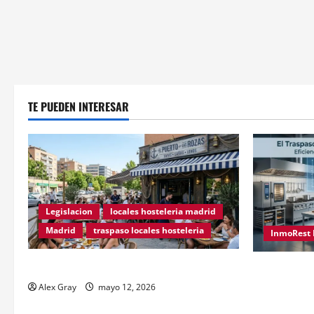
TE PUEDEN INTERESAR
Legislacion
locales hosteleria madrid
Madrid
traspaso locales hosteleria
InmoRest 
Traspasos en Zonas ZPAE
El Traspaso
Madrid: Efi
Alex Gray
mayo 12, 2026
Cocinas Cen