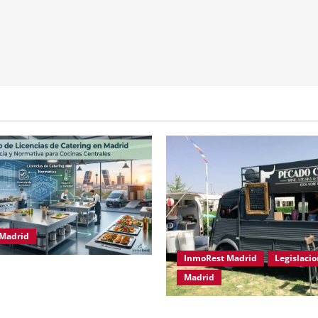
Madrid
InmoRest Madrid
Legislacio
 de Licencias de Catering en
Madrid
ciencia y Normativa para
trales
Traspaso de Food Trucks en 