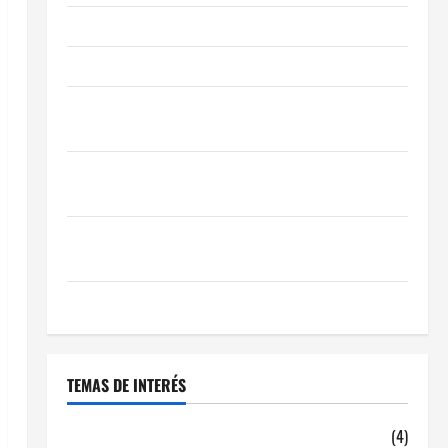
Obra Nueva vs. Segunda Mano reformada en Madrid
Ley de Vivienda 2026
Cómo Conseguir el Mejor Traspaso de tu Negocio
con Expertos en Hostelería
7 Claves Inteligentes para Encontrar una Gran
Oportunidad en 2026
Comienza el horario estival de terrazas en Madrid
2026
El Auge de las «Dark Kitchens» este 2026
TEMAS DE INTERÉS
alquiler locales hosteleria
(4)