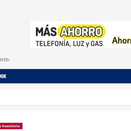
ecto.
OOK
s hosteleria