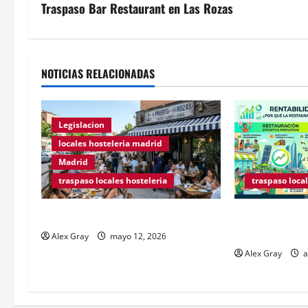
Traspaso Bar Restaurant en Las Rozas
NOTICIAS RELACIONADAS
Legislacion
locales hosteleria madrid
Madrid
traspaso locales hosteleria
traspaso local
Traspasos en Zonas ZPAE
Claves Técnica
Hospedaje en 
Alex Gray
mayo 12, 2026
Alex Gray
a