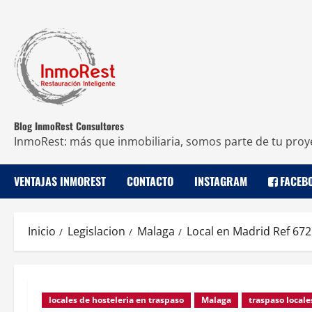
Blog InmoRest Consultores
InmoRest: más que inmobiliaria, somos parte de tu proy
VENTAJAS INMOREST
CONTACTO
INSTAGRAM
FACEB
Inicio
Legislacion
Malaga
Local en Madrid Ref 672
locales de hosteleria en traspaso
Malaga
traspaso locale