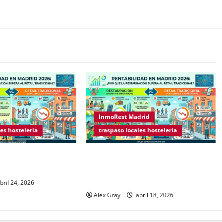
InmoRest Madrid
es hosteleria
traspaso locales hosteleria
s sobre Licencias de
Rentabilidad en Madrid 2026: ¿Por
2026
qué la restauración supera al retail
tradicional?
bril 24, 2026
Alex Gray
abril 18, 2026