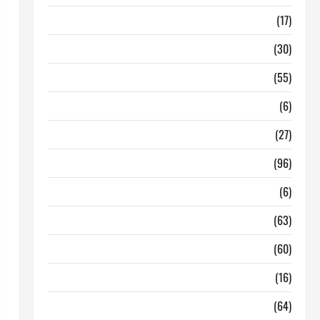
Barcelona
(17)
Coronavirus
(30)
Empresa
(55)
Estadisticas
(6)
InmoRest
(27)
InmoRest Madrid
(96)
La Carta
(6)
Legislacion
(63)
locales de hosteleria en traspaso
(60)
locales hosteleria madrid
(16)
Madrid
(64)