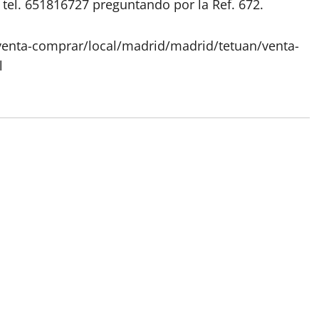
tel. 651816727 preguntando por la Ref. 672.
venta-comprar/local/madrid/madrid/tetuan/venta-
l