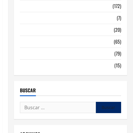
Malaga
(172)
Redes Sociales
(7)
Tecnologia
(20)
Tendencias
(65)
traspaso locales hosteleria
(79)
Viviendas en Madrid
(15)
BUSCAR