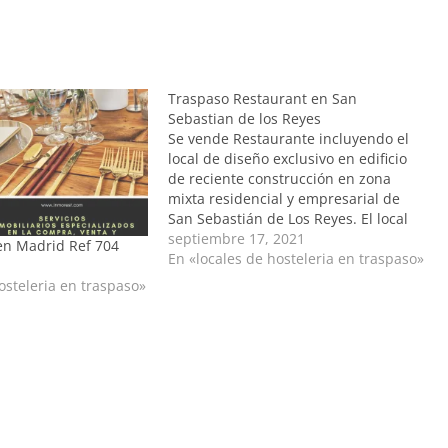
Traspaso Restaurant en San
Sebastian de los Reyes
Se vende Restaurante incluyendo el
local de diseño exclusivo en edificio
de reciente construcción en zona
mixta residencial y empresarial de
San Sebastián de Los Reyes. El local
está diseñado replicando uno de los
septiembre 17, 2021
en Madrid Ref 704
locales de mayor moda en Madrid.
En «locales de hosteleria en traspaso»
135 m construidos con los mejores
osteleria en traspaso»
materiales y todo tipo…