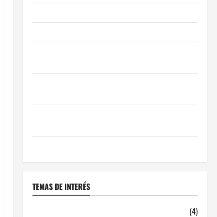
Obra Nueva vs. Segunda Mano reformada en Madrid
Ley de Vivienda 2026
Cómo Conseguir el Mejor Traspaso de tu Negocio
con Expertos en Hostelería
7 Claves Inteligentes para Encontrar una Gran
Oportunidad en 2026
Comienza el horario estival de terrazas en Madrid
2026
El Auge de las «Dark Kitchens» este 2026
TEMAS DE INTERÉS
alquiler locales hosteleria
(4)