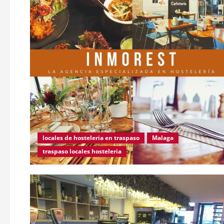
locales de hosteleria en traspaso
Malaga
traspaso locales hosteleria