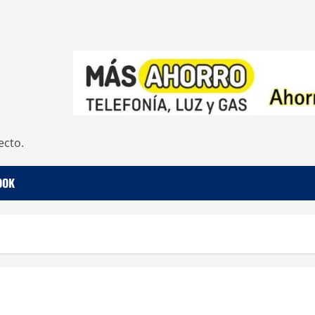
ecto.
OOK