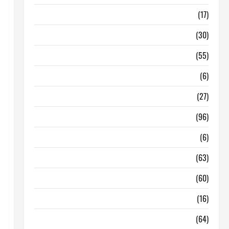
Barcelona
(17)
Coronavirus
(30)
Empresa
(55)
Estadisticas
(6)
InmoRest
(27)
InmoRest Madrid
(96)
La Carta
(6)
Legislacion
(63)
locales de hosteleria en traspaso
(60)
locales hosteleria madrid
(16)
Madrid
(64)