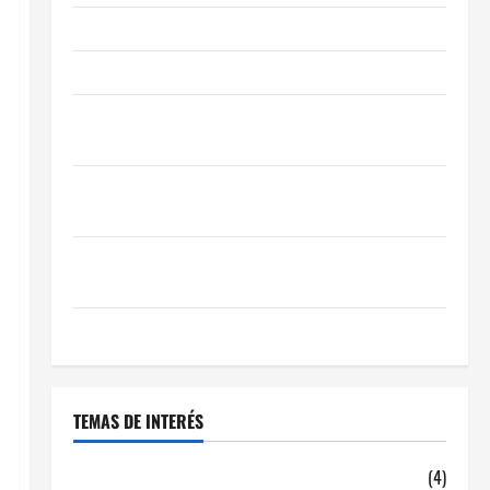
Obra Nueva vs. Segunda Mano reformada en Madrid
Ley de Vivienda 2026
Cómo Conseguir el Mejor Traspaso de tu Negocio
con Expertos en Hostelería
7 Claves Inteligentes para Encontrar una Gran
Oportunidad en 2026
Comienza el horario estival de terrazas en Madrid
2026
El Auge de las «Dark Kitchens» este 2026
TEMAS DE INTERÉS
alquiler locales hosteleria
(4)