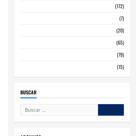
Malaga
(172)
Redes Sociales
(7)
Tecnologia
(20)
Tendencias
(65)
traspaso locales hosteleria
(79)
Viviendas en Madrid
(15)
BUSCAR