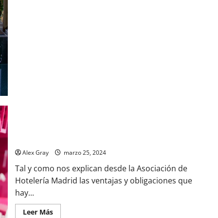
¿Cómo contratar a un familiar?: La figura del autónomo
colaborador
Alex Gray
marzo 25, 2024
Tal y como nos explican desde la Asociación de
Hotelería Madrid las ventajas y obligaciones que
hay...
Leer Más