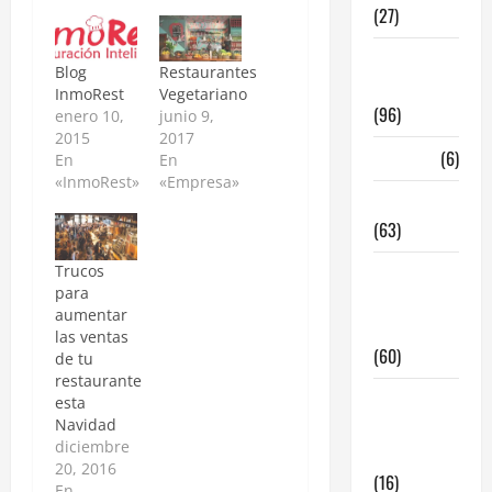
(27)
InmoRest
Blog
Restaurantes
Madrid
InmoRest
Vegetariano
(96)
enero 10,
junio 9,
2015
2017
La Carta
(6)
En
En
«InmoRest»
«Empresa»
Legislacion
(63)
Trucos
locales de
para
hosteleria
aumentar
en traspaso
las ventas
(60)
de tu
restaurante
locales
esta
Navidad
hosteleria
diciembre
madrid
20, 2016
(16)
En