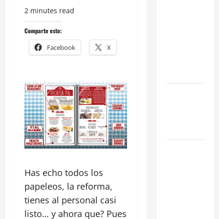
2 minutes read
en Madrid:
Eficiencia y
Comparte esto:
Normativa
Facebook
X
para
Cocinas
Centrales
Traspaso de
Food Trucks
en Madrid
2026
Claves
Técnicas
Has echo todos los
sobre
Licencias
papeleos, la reforma,
de
tienes al personal casi
Hospedaje
listo… y ahora que? Pues