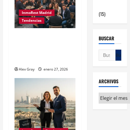
en Madrid
InmoRest Madrid
(15)
Tendencias
La Revolución del Tardeo
BUSCAR
en Madrid: Por qué es el
Modelo de Negocio más
Rentable en 2026
Alex Gray
enero 27, 2026
ARCHIVOS