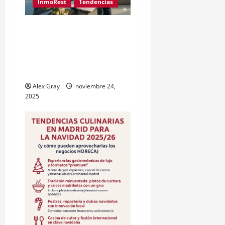
InmoRest
Tendencias
Inversión Inmobiliaria en
Dubai desde España: Guía
y Precios Exclusivos con
InmoRest
Alex Gray
noviembre 24,
2025