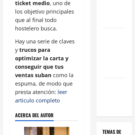
ticket medio
, uno de
una Gran
los objetivo principales
Oportunidad
que al final todo
en 2026
hostelero busca.
Comienza el
Hay una serie de claves
horario
estival de
y
trucos para
terrazas en
optimizar la carta y
Madrid
conseguir que tus
2026
ventas suban
como la
espuma, de modo que
El Auge de
las «Dark
presta atención:
leer
Kitchens»
articulo completo
este 2026
ACERCA DEL AUTOR
TEMAS DE