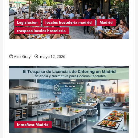
Legislacion
locales hosteleria madrid
Madrid
traspaso locales hosteleria
Traspasos en Zonas ZPAE
Alex Gray
mayo 12, 2026
InmoRest Madrid