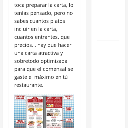
en 2026
toca preparar la carta, lo
tenías pensado, pero no
La Salida de
Humos en
sabes cuantos platos
Madrid
incluir en la carta,
(2026)
cuantos entrantes, que
precios… hay que hacer
Rentabilidad
una carta atractiva y
en Madrid
2026: ¿Por
sobretodo optimizada
qué la
para que el comensal se
restauración
gaste el máximo en tú
supera al
restaurante.
retail
tradicional?
Ubicaciones
Prime en
Madrid