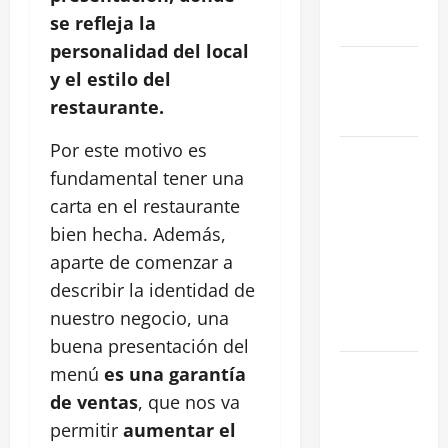
reformada
se refleja la
en Madrid
personalidad del local
Ley de
y el estilo del
Vivienda
restaurante.
2026
Por este motivo es
Cómo
fundamental
tener una
Conseguir
carta en el restaurante
el Mejor
Traspaso de
bien hecha. Además,
tu Negocio
aparte de comenzar a
con
describir la identidad de
Expertos en
nuestro negocio, una
Hostelería
buena presentación del
7 Claves
menú
es una garantía
Inteligentes
de ventas
, que nos va
para
permitir
aumentar el
Encontrar