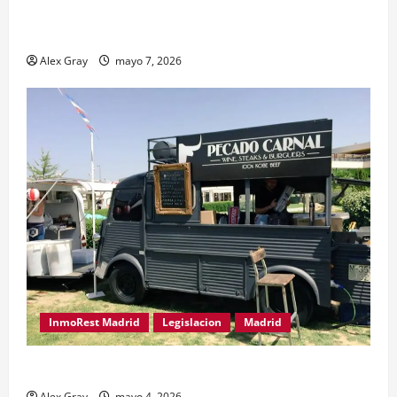
El Traspaso de Licencias de Catering en Madrid:
Eficiencia y Normativa para Cocinas Centrales
Alex Gray
mayo 7, 2026
InmoRest Madrid
Legislacion
Madrid
Traspaso de Food Trucks en Madrid 2026
Alex Gray
mayo 4, 2026