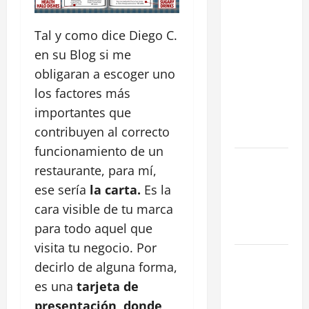
Cómo
negociar la
Tal y como dice Diego C.
renta en un
en su Blog si me
traspaso: 3
obligaran a escoger uno
Estrategias
los factores más
para blindar
importantes que
tu negocio
contribuyen al correcto
en Madrid
funcionamiento de un
¿Cómo
restaurante, para mí,
valorar un
ese sería
la carta.
Es la
traspaso de
cara visible de tu marca
negocio en
para todo aquel que
Madrid?
visita tu negocio. Por
Obra Nueva
decirlo de alguna forma,
vs. Segunda
es una
tarjeta de
Mano
presentación, donde