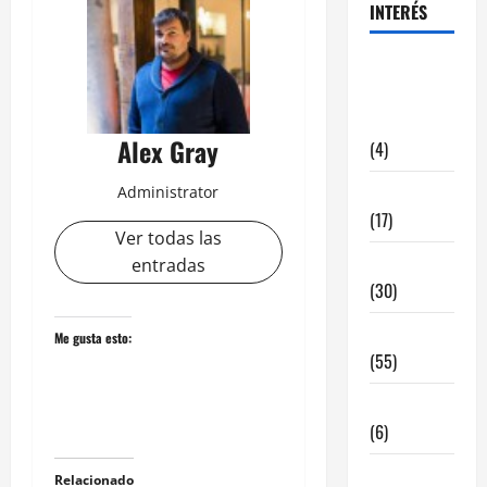
INTERÉS
alquiler
locales
hosteleria
Alex Gray
(4)
Barcelona
Administrator
(17)
Ver todas las
Coronavirus
entradas
(30)
Empresa
Me gusta esto:
(55)
Estadisticas
(6)
InmoRest
Relacionado