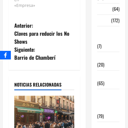
«Empresa»
Madrid
(64)
Malaga
(172)
Anterior:
Redes
Claves para reducir los No
Sociales
Shows
(7)
Siguiente:
Barrio de Chamberí
Tecnologia
(20)
Tendencias
(65)
NOTICIAS RELACIONADAS
traspaso
locales
hosteleria
(79)
Viviendas