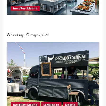
InmoRest Madrid
El Traspaso de Licencias de Catering en Madrid:
Eficiencia y Normativa para Cocinas Centrales
Alex Gray
mayo 7, 2026
InmoRest Madrid
Legislacion
Madrid