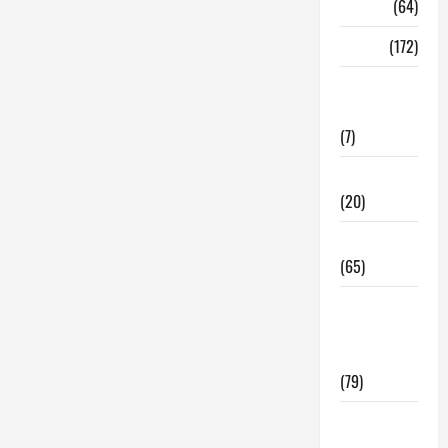
Madrid
(64)
Malaga
(172)
Redes
Sociales
(7)
Tecnologia
(20)
Tendencias
(65)
traspaso
locales
hosteleria
(79)
Viviendas
en Madrid