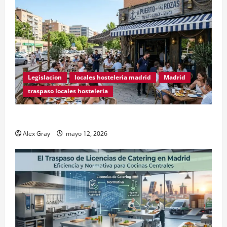
Legislacion
locales hosteleria madrid
Madrid
traspaso locales hosteleria
Traspasos en Zonas ZPAE
Alex Gray
mayo 12, 2026