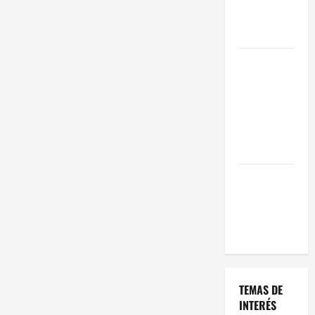
Oportunidad
en 2026
Comienza el
horario
estival de
terrazas en
Madrid
2026
El Auge de
las «Dark
Kitchens»
este 2026
TEMAS DE
INTERÉS