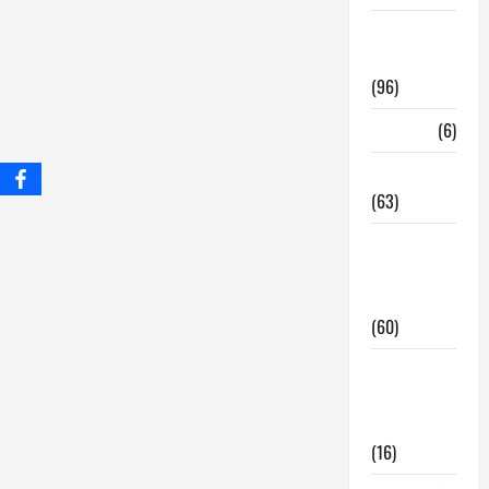
InmoRest
Madrid
(96)
La Carta
(6)
Legislacion
(63)
locales de
hosteleria
en traspaso
(60)
locales
hosteleria
madrid
(16)