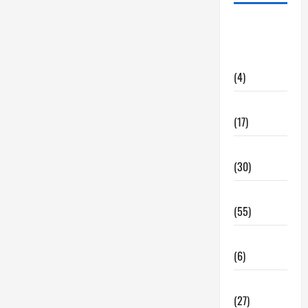
alquiler
locales
hosteleria
(4)
Barcelona
(17)
Coronavirus
(30)
Empresa
(55)
Estadisticas
(6)
InmoRest
(27)