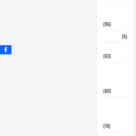
InmoRest
Madrid
(96)
La Carta
(6)
Legislacion
(63)
locales de
hosteleria
en traspaso
(60)
locales
hosteleria
madrid
(16)