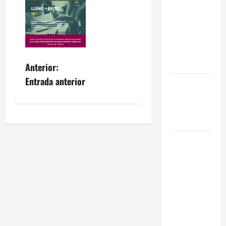
Eficiencia y
Normativa
para
Cocinas
Centrales
Anterior:
Entrada anterior
Traspaso de
Food Trucks
en Madrid
2026
Claves
Técnicas
sobre
Licencias
de
Hospedaje
en 2026