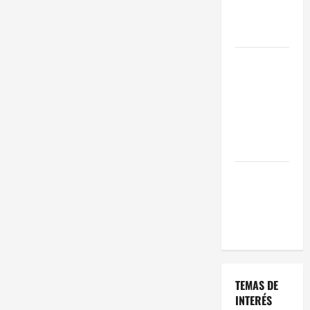
Oportunidad
en 2026
Comienza el
horario
estival de
terrazas en
Madrid
2026
El Auge de
las «Dark
Kitchens»
este 2026
TEMAS DE
INTERÉS