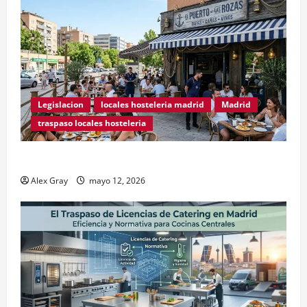
Legislacion
locales hosteleria madrid
Madrid
traspaso locales hosteleria
Traspasos en Zonas ZPAE
Alex Gray
mayo 12, 2026