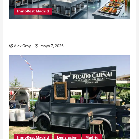
InmoRest Madrid
El Traspaso de Licencias de Catering en Madrid:
Eficiencia y Normativa para Cocinas Centrales
Alex Gray
mayo 7, 2026
InmoRest Madrid
Legislacion
Madrid