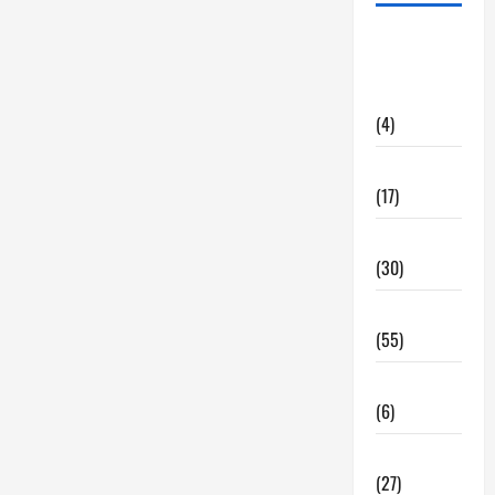
alquiler
locales
hosteleria
(4)
Barcelona
(17)
Coronavirus
(30)
Empresa
(55)
Estadisticas
(6)
InmoRest
(27)