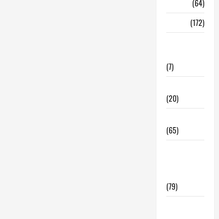
Madrid
(64)
Malaga
(172)
Redes
Sociales
(7)
Tecnologia
(20)
Tendencias
(65)
traspaso
locales
hosteleria
(79)
Viviendas
en Madrid