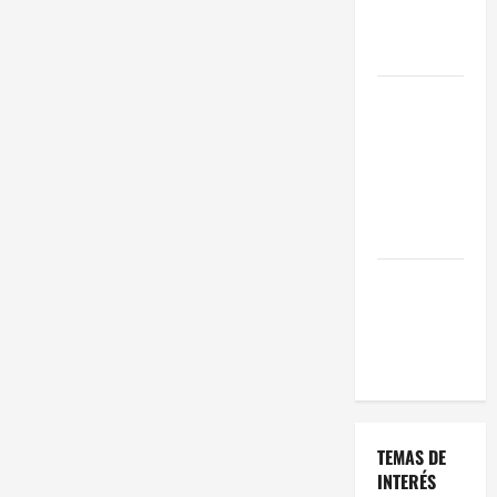
Oportunidad
en 2026
Comienza el
horario
estival de
terrazas en
Madrid
2026
El Auge de
las «Dark
Kitchens»
este 2026
TEMAS DE
INTERÉS