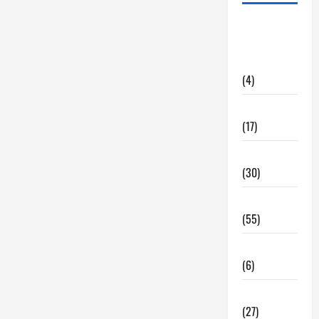
alquiler
locales
hosteleria
(4)
Barcelona
(17)
Coronavirus
(30)
Empresa
(55)
Estadisticas
(6)
InmoRest
(27)