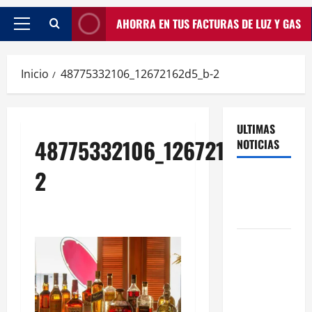
AHORRA EN TUS FACTURAS DE LUZ Y GAS
Inicio
48775332106_12672162d5_b-2
ULTIMAS
48775332106_12672162d5_b-
NOTICIAS
2
Traspasos
en Zonas
ZPAE
El Traspaso
de
Licencias
de Catering
en Madrid: