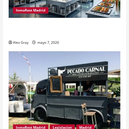
InmoRest Madrid
El Traspaso de Licencias de Catering en Madrid:
Eficiencia y Normativa para Cocinas Centrales
Alex Gray
mayo 7, 2026
InmoRest Madrid
Legislacion
Madrid