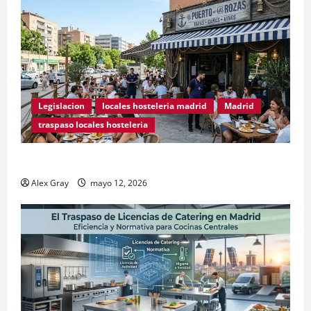
Legislacion
locales hosteleria madrid
Madrid
traspaso locales hosteleria
Traspasos en Zonas ZPAE
Alex Gray
mayo 12, 2026