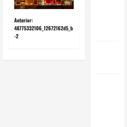
Eficiencia y
Normativa
Anterior:
para
48775332106_12672162d5_b
Cocinas
Centrales
-2
Traspaso de
Food Trucks
en Madrid
2026
Claves
Técnicas
sobre
Licencias
de
Hospedaje
en 2026