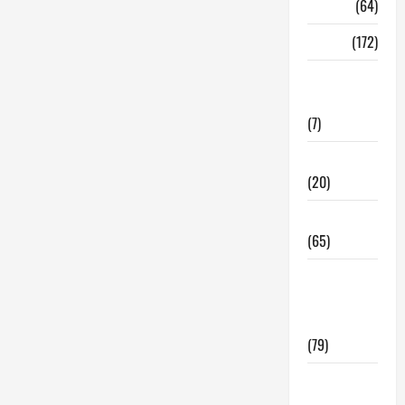
Madrid
(64)
Malaga
(172)
Redes
Sociales
(7)
Tecnologia
(20)
Tendencias
(65)
traspaso
locales
hosteleria
(79)
Viviendas
en Madrid