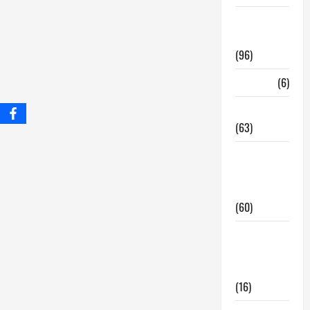
InmoRest
Madrid
(96)
La Carta
(6)
Legislacion
(63)
locales de
hosteleria
en traspaso
(60)
locales
hosteleria
madrid
(16)