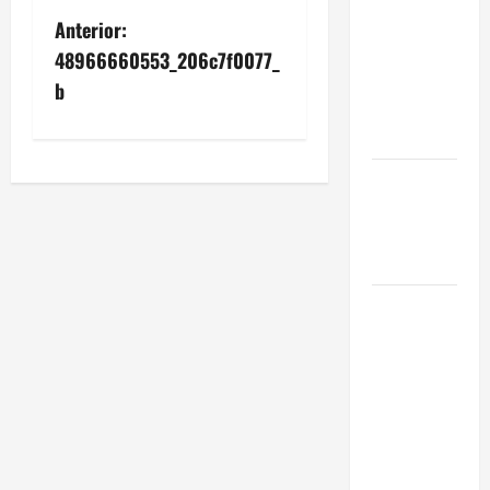
Eficiencia y
Anterior:
Normativa
48966660553_206c7f0077_
para
b
Cocinas
Centrales
Traspaso de
Food Trucks
en Madrid
2026
Claves
Técnicas
sobre
Licencias
de
Hospedaje
en 2026