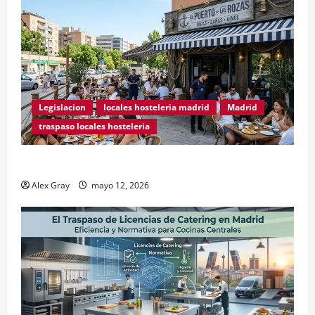
Legislacion
locales hosteleria madrid
Madrid
traspaso locales hosteleria
Traspasos en Zonas ZPAE
Alex Gray
mayo 12, 2026