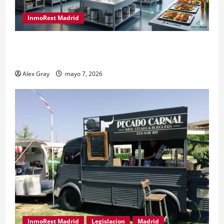
InmoRest Madrid
El Traspaso de Licencias de Catering en Madrid:
Eficiencia y Normativa para Cocinas Centrales
Alex Gray
mayo 7, 2026
InmoRest Madrid
Legislacion
Madrid