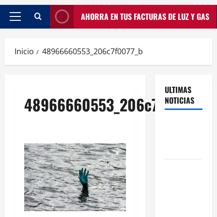
AHORRA EN TUS FACTURAS DE LUZ Y GAS
Inicio
48966660553_206c7f0077_b
ULTIMAS
48966660553_206c7f0077_b
NOTICIAS
Traspasos
en Zonas
ZPAE
El Traspaso
de
Licencias
de Catering
en Madrid: