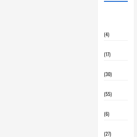
alquiler
locales
hosteleria
(4)
Barcelona
(17)
Coronavirus
(30)
Empresa
(55)
Estadisticas
(6)
InmoRest
(27)