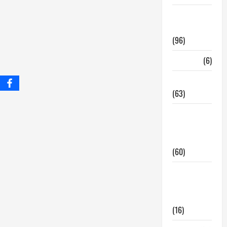
InmoRest
Madrid
(96)
La Carta
(6)
Legislacion
(63)
locales de
hosteleria
en traspaso
(60)
locales
hosteleria
madrid
(16)