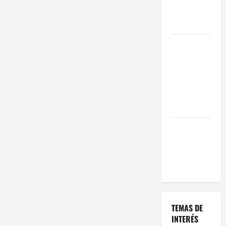
Oportunidad
en 2026
Comienza el
horario
estival de
terrazas en
Madrid
2026
El Auge de
las «Dark
Kitchens»
este 2026
TEMAS DE
INTERÉS