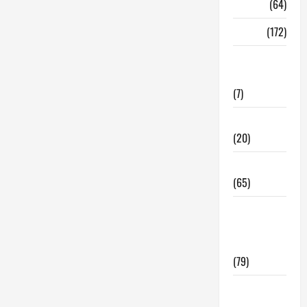
Madrid
(64)
Malaga
(172)
Redes
Sociales
(7)
Tecnologia
(20)
Tendencias
(65)
traspaso
locales
hosteleria
(79)
Viviendas
en Madrid