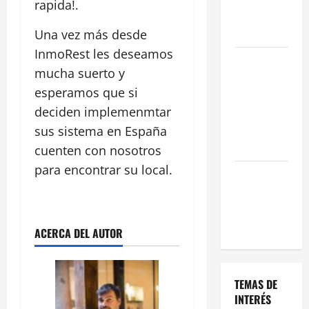
rapida!.
Oportunidad
en 2026
Una vez más desde
InmoRest les deseamos
Comienza el
mucha suerto y
horario
esperamos que si
estival de
deciden implemenmtar
terrazas en
Madrid
sus sistema en España
2026
cuenten con nosotros
para encontrar su local.
El Auge de
las «Dark
Kitchens»
este 2026
ACERCA DEL AUTOR
TEMAS DE
INTERÉS