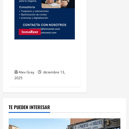
InmoRest
InmoRest Consultores:
especialistas en
consultoría HORECA
Alex Gray
diciembre 13,
2025
TE PUEDEN INTERESAR