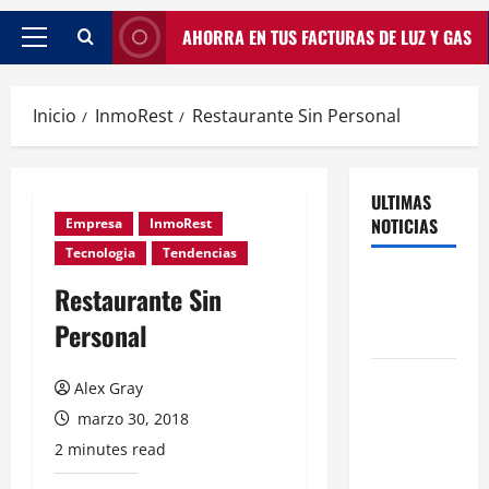
AHORRA EN TUS FACTURAS DE LUZ Y GAS
Inicio
InmoRest
Restaurante Sin Personal
ULTIMAS
NOTICIAS
Empresa
InmoRest
Tecnologia
Tendencias
Traspasos
Restaurante Sin
en Zonas
Personal
ZPAE
El Traspaso
Alex Gray
de
marzo 30, 2018
Licencias
2 minutes read
de Catering
en Madrid: