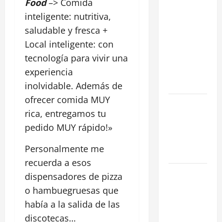
Food
–> Comida
negociar la
inteligente: nutritiva,
renta en un
saludable y fresca +
traspaso: 3
Local inteligente: con
Estrategias
tecnología para vivir una
para blindar
tu negocio
experiencia
en Madrid
inolvidable.
Además de
ofrecer comida MUY
¿Cómo
rica, entregamos tu
valorar un
pedido MUY rápido!»
traspaso de
negocio en
Personalmente me
Madrid?
recuerda a esos
Obra Nueva
dispensadores de pizza
vs. Segunda
o hambuegruesas que
Mano
había a la salida de las
reformada
discotecas…