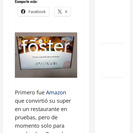
Comparte esto:
Eficiencia y
Facebook
X
Normativa
para
Cocinas
Centrales
Traspaso de
Food Trucks
en Madrid
2026
Claves
Técnicas
Primero fue
Amazon
sobre
que convirtió su super
Licencias
en un restaurante en
de
pruebas, pero de
Hospedaje
momento solo para
en 2026