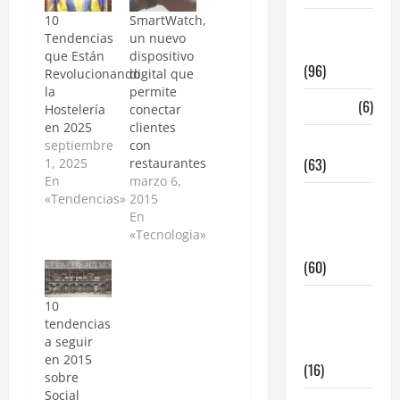
10
SmartWatch,
InmoRest
Tendencias
un nuevo
Madrid
que Están
dispositivo
(96)
Revolucionando
digital que
la
permite
La Carta
(6)
Hostelería
conectar
en 2025
clientes
Legislacion
septiembre
con
(63)
1, 2025
restaurantes
En
marzo 6,
locales de
«Tendencias»
2015
En
hosteleria
«Tecnologia»
en traspaso
(60)
locales
10
hosteleria
tendencias
a seguir
madrid
en 2015
(16)
sobre
Social