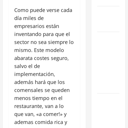
en Madrid
Como puede verse cada
Ley de
día miles de
Vivienda
2026
empresarios están
inventando para que el
Cómo
sector no sea siempre lo
Conseguir
mismo. Este modelo
el Mejor
abarata costes seguro,
Traspaso de
tu Negocio
salvo el de
con
implementación,
Expertos en
además hará que los
Hostelería
comensales se queden
menos tiempo en el
7 Claves
Inteligentes
restaurante, van a lo
para
que van, «a comer!» y
Encontrar
ademas comida rica y
una Gran