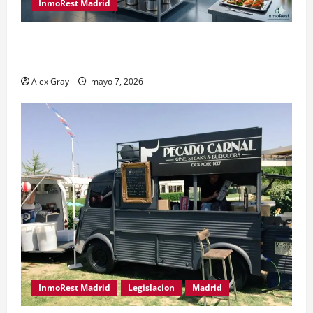
InmoRest Madrid
El Traspaso de Licencias de Catering en Madrid:
Eficiencia y Normativa para Cocinas Centrales
Alex Gray
mayo 7, 2026
InmoRest Madrid
Legislacion
Madrid