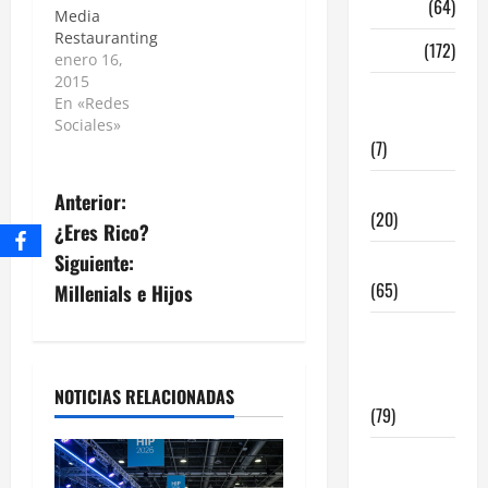
Madrid
(64)
Media
Restauranting
Malaga
(172)
enero 16,
2015
Redes
En «Redes
Sociales
Sociales»
(7)
Tecnologia
Anterior:
(20)
¿Eres Rico?
Siguiente:
Tendencias
(65)
Millenials e Hijos
traspaso
locales
hosteleria
NOTICIAS RELACIONADAS
(79)
Viviendas
en Madrid