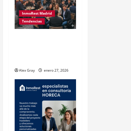
InmoRest Madrid
Tendencias
La Revolución del Tardeo
en Madrid: Por qué es el
Modelo de Negocio más
Rentable en 2026
Alex Gray
enero 27, 2026