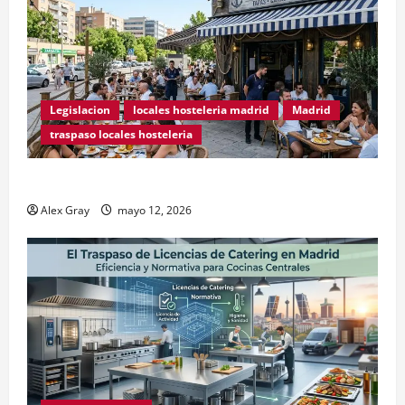
Legislacion
locales hosteleria madrid
Madrid
traspaso locales hosteleria
Traspasos en Zonas ZPAE
Alex Gray
mayo 12, 2026