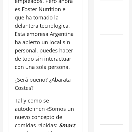
empleados. Pero ahora
La Salida de
es Foster Nutrition el
Humos en
que ha tomado la
Madrid
delantera tecnologica.
(2026)
Esta empresa Argentina
Rentabilidad
ha abierto un local sin
en Madrid
personal, puedes hacer
2026: ¿Por
de todo sin interactuar
qué la
con una sola persona.
restauración
supera al
¿Será bueno? ¿Abarata
retail
Costes?
tradicional?
Tal y como se
Ubicaciones
autodefinen «
Somos un
Prime en
nuevo concepto de
Madrid
comidas rápidas:
Smart
Cómo