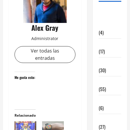
alquiler
locales
hosteleria
Alex Gray
(4)
Administrator
Barcelona
Ver todas las
(17)
entradas
Coronavirus
(30)
Me gusta esto:
Empresa
(55)
Estadisticas
(6)
Relacionado
InmoRest
(27)