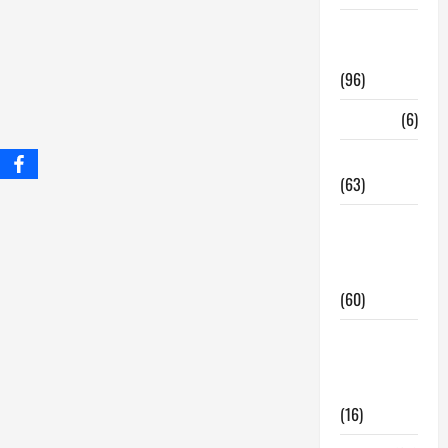
InmoRest
Madrid
(96)
La Carta
(6)
Legislacion
(63)
locales de
hosteleria
en traspaso
(60)
locales
hosteleria
madrid
(16)