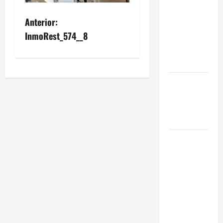
Eficiencia y
Anterior:
Normativa
InmoRest_574__8
para
Cocinas
Centrales
Traspaso de
Food Trucks
en Madrid
2026
Claves
Técnicas
sobre
Licencias
de
Hospedaje
en 2026