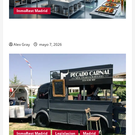
InmoRest Madrid
El Traspaso de Licencias de Catering en Madrid:
Eficiencia y Normativa para Cocinas Centrales
Alex Gray
mayo 7, 2026
InmoRest Madrid
Legislacion
Madrid