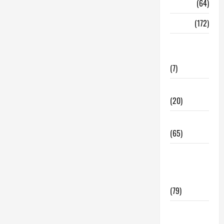
Madrid
(64)
Malaga
(172)
Redes
Sociales
(7)
Tecnologia
(20)
Tendencias
(65)
traspaso
locales
hosteleria
(79)
Viviendas
en Madrid