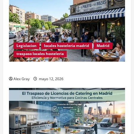
Legislacion
locales hosteleria madrid
Madrid
traspaso locales hosteleria
Traspasos en Zonas ZPAE
Alex Gray
mayo 12, 2026