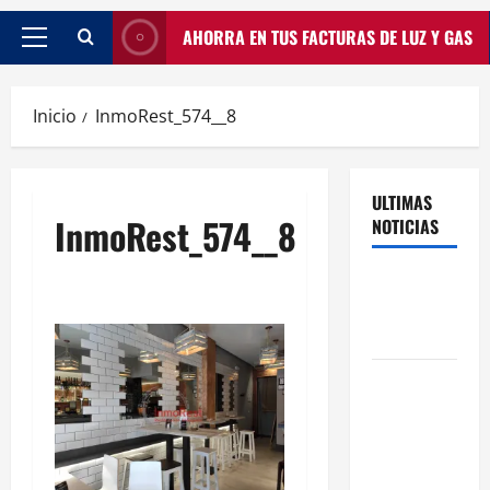
AHORRA EN TUS FACTURAS DE LUZ Y GAS
Inicio
InmoRest_574__8
ULTIMAS
InmoRest_574__8
NOTICIAS
Traspasos
en Zonas
ZPAE
El Traspaso
de
Licencias
de Catering
en Madrid: