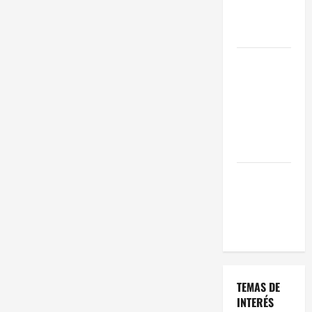
Oportunidad
en 2026
Comienza el
horario
estival de
terrazas en
Madrid
2026
El Auge de
las «Dark
Kitchens»
este 2026
TEMAS DE
INTERÉS