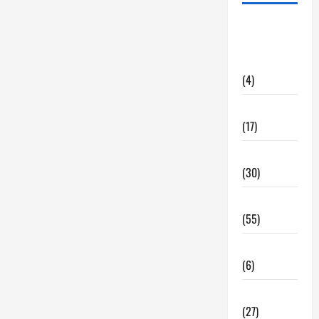
alquiler
locales
hosteleria
(4)
Barcelona
(17)
Coronavirus
(30)
Empresa
(55)
Estadisticas
(6)
InmoRest
(27)