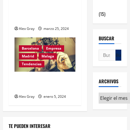
¿Cómo contratar a un
en Madrid
familiar?: La figura del
(15)
autónomo colaborador
Alex Gray
marzo 25, 2024
BUSCAR
Barcelona
Empresa
Madrid
Malaga
Tendencias
10 claves para Emprender
ARCHIVOS
en 2024
Alex Gray
enero 5, 2024
TE PUEDEN INTERESAR