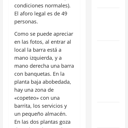
en 2026
condiciones normales).
El aforo legal es de 49
La Salida de
Humos en
personas.
Madrid
Como se puede apreciar
(2026)
en las fotos, al entrar al
Rentabilidad
local la barra está a
en Madrid
mano izquierda, y a
2026: ¿Por
mano derecha una barra
qué la
con banquetas. En la
restauración
planta baja abobedada,
supera al
retail
hay una zona de
tradicional?
«copeteo» con una
barrita, los servicios y
Ubicaciones
un pequeño almacén.
Prime en
En las dos plantas goza
Madrid