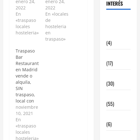
enero 24,
enero 24,
INTERÉS
2022
2022
En
En «locales
alquiler
«traspaso
de
locales
hosteleria
locales
hosteleria»
en
hosteleria
traspaso»
(4)
Traspaso
Barcelona
Bar
(17)
Restaurant
en Madrid
Coronavirus
vende o
alquila,
(30)
SIN
traspaso,
Empresa
local con
(55)
licencia
noviembre
definitiva
10, 2021
Estadisticas
de
En
(6)
Restaurante
«traspaso
y aforo
locales
InmoRest
para 111
hosteleria»