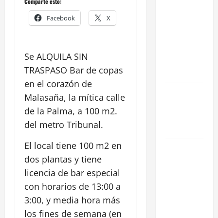
Comparte esto:
en Madrid:
Facebook
X
Eficiencia y
Normativa
para
Se ALQUILA SIN
Cocinas
TRASPASO Bar de copas
Centrales
en el corazón de
Traspaso de
Malasaña, la mítica calle
Food Trucks
de la Palma, a 100 m2.
en Madrid
del metro Tribunal.
2026
El local tiene 100 m2 en
Claves
dos plantas y tiene
Técnicas
licencia de bar especial
sobre
Licencias
con horarios de 13:00 a
de
3:00, y media hora más
Hospedaje
los fines de semana (en