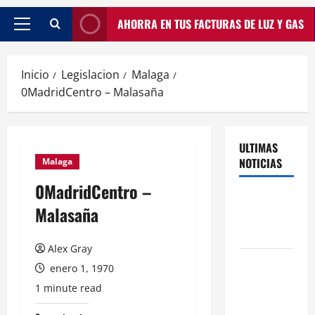
AHORRA EN TUS FACTURAS DE LUZ Y GAS
Inicio
Legislacion
Malaga
0MadridCentro – Malasaña
ULTIMAS
NOTICIAS
Malaga
0MadridCentro –
Traspasos
Malasaña
en Zonas
ZPAE
Alex Gray
El Traspaso
enero 1, 1970
de
1 minute read
Licencias
de Catering