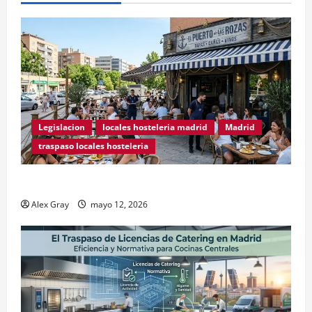
Legislacion
locales hosteleria madrid
Madrid
traspaso locales hosteleria
Traspasos en Zonas ZPAE
Alex Gray
mayo 12, 2026