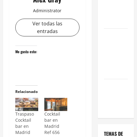
una Gran
Administrator
Oportunidad
en 2026
Ver todas las
entradas
Comienza el
horario
estival de
Me gusta esto:
terrazas en
Madrid
2026
El Auge de
Relacionado
las «Dark
Kitchens»
este 2026
Traspaso
Cocktail
Cocktail
bar en
bar en
Madrid
Madrid
Ref 656
TEMAS DE