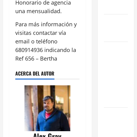
reformada
Honorario de agencia
en Madrid
una mensualidad.
Ley de
Para más información y
Vivienda
visitas contactar vía
2026
email o teléfono
Cómo
680914936 indicando la
Conseguir
Ref 656 – Bertha
el Mejor
Traspaso de
ACERCA DEL AUTOR
tu Negocio
con
Expertos en
Hostelería
7 Claves
Inteligentes
para
Alex Gray
Encontrar