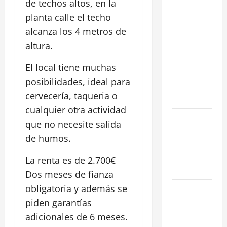
de techos altos, en la
Cómo
planta calle el techo
negociar la
alcanza los 4 metros de
renta en un
altura.
traspaso: 3
Estrategias
El local tiene muchas
para blindar
posibilidades, ideal para
tu negocio
cervecería, taqueria o
en Madrid
cualquier otra actividad
¿Cómo
que no necesite salida
valorar un
de humos.
traspaso de
negocio en
La renta es de 2.700€
Madrid?
Dos meses de fianza
obligatoria y además se
Obra Nueva
vs. Segunda
piden garantías
Mano
adicionales de 6 meses.