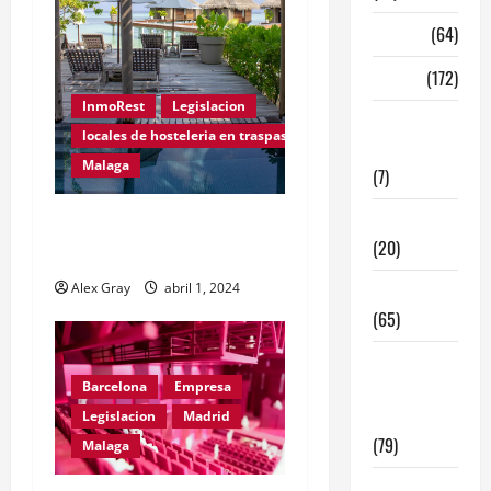
original
de…
Madrid
(64)
Malaga
(172)
InmoRest
Legislacion
Redes
locales de hosteleria en traspaso
Sociales
Malaga
(7)
Tecnologia
Horario de Terraza de
(20)
Veladores Andalucia 2024
Alex Gray
abril 1, 2024
Tendencias
(65)
traspaso
Barcelona
Empresa
locales
hosteleria
Legislacion
Madrid
(79)
Malaga
Viviendas