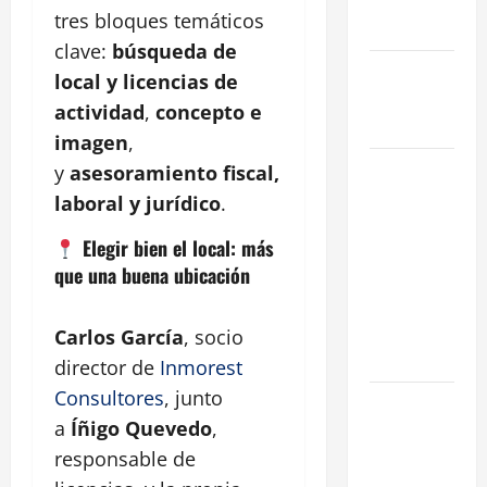
reformada
tres bloques temáticos
en Madrid
clave:
búsqueda de
Ley de
local y licencias de
Vivienda
actividad
,
concepto e
2026
imagen
,
Cómo
y
asesoramiento fiscal,
Conseguir
laboral y jurídico
.
el Mejor
Elegir bien el local: más
Traspaso de
que una buena ubicación
tu Negocio
con
Expertos en
Carlos García
, socio
Hostelería
director de
Inmorest
Consultores
, junto
7 Claves
a
Íñigo Quevedo
,
Inteligentes
para
responsable de
Encontrar