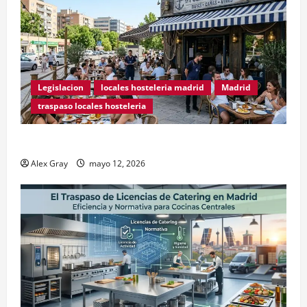
Legislacion
locales hosteleria madrid
Madrid
traspaso locales hosteleria
Traspasos en Zonas ZPAE
Alex Gray
mayo 12, 2026