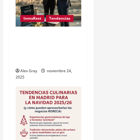
InmoRest
Tendencias
Inversión Inmobiliaria en
Dubai desde España: Guía
y Precios Exclusivos con
InmoRest
Alex Gray
noviembre 24,
2025