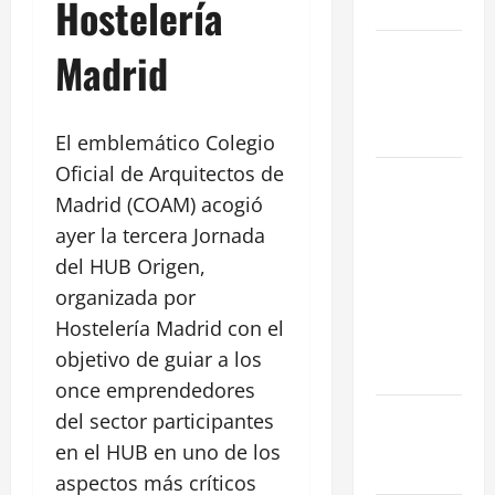
Hostelería
en 2026
La Salida de
Madrid
Humos en
Madrid
(2026)
El emblemático Colegio
Oficial de Arquitectos de
Rentabilidad
Madrid (COAM) acogió
en Madrid
2026: ¿Por
ayer la tercera Jornada
qué la
del HUB Origen,
restauración
organizada por
supera al
Hostelería Madrid con el
retail
objetivo de guiar a los
tradicional?
once emprendedores
Ubicaciones
del sector participantes
Prime en
en el HUB en uno de los
Madrid
aspectos más críticos