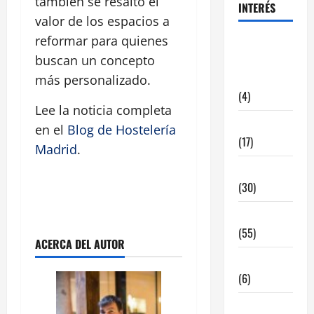
también se resaltó el
INTERÉS
valor de los espacios a
reformar para quienes
alquiler
buscan un concepto
locales
hosteleria
más personalizado.
(4)
Lee la noticia completa
Barcelona
en el
Blog de Hostelería
(17)
Madrid
.
Coronavirus
(30)
Empresa
(55)
ACERCA DEL AUTOR
Estadisticas
(6)
InmoRest