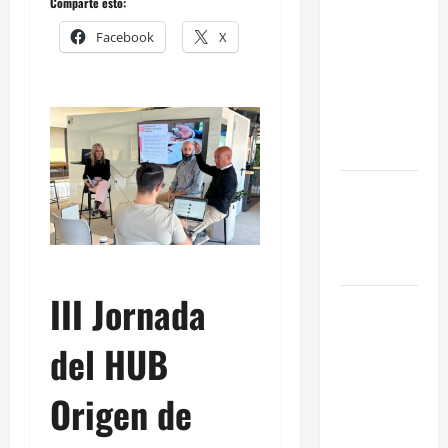
Comparte esto:
en Madrid:
Facebook
X
Eficiencia y
Normativa
para
Cocinas
Centrales
Traspaso de
Food Trucks
en Madrid
2026
III Jornada
Claves
Técnicas
del HUB
sobre
Licencias
Origen de
de
Hospedaje