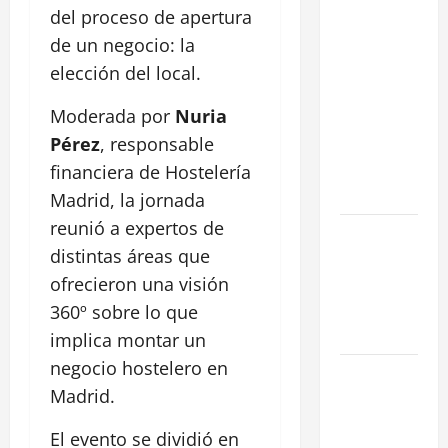
del proceso de apertura
Cómo
negociar la
de un negocio: la
renta en un
elección del local.
traspaso: 3
Moderada por
Nuria
Estrategias
para blindar
Pérez
, responsable
tu negocio
financiera de Hostelería
en Madrid
Madrid, la jornada
reunió a expertos de
¿Cómo
distintas áreas que
valorar un
traspaso de
ofrecieron una visión
negocio en
360º sobre lo que
Madrid?
implica montar un
negocio hostelero en
Obra Nueva
Madrid.
vs. Segunda
Mano
El evento se dividió en