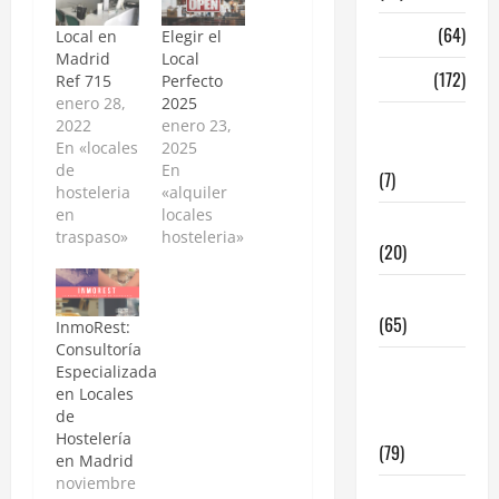
Madrid
(64)
Local en
Elegir el
Madrid
Local
Malaga
(172)
Ref 715
Perfecto
enero 28,
2025
Redes
2022
enero 23,
En «locales
2025
Sociales
de
En
(7)
hosteleria
«alquiler
en
locales
Tecnologia
traspaso»
hosteleria»
(20)
Tendencias
(65)
InmoRest:
Consultoría
traspaso
Especializada
en Locales
locales
de
hosteleria
Hostelería
(79)
en Madrid
noviembre
Viviendas