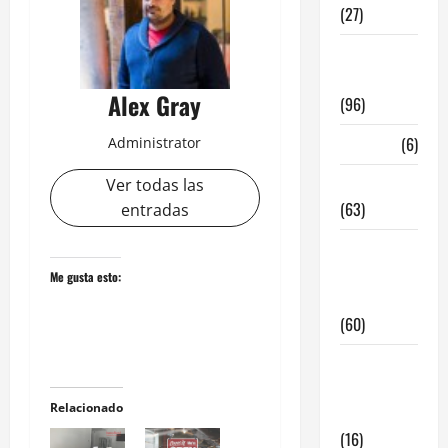
(27)
InmoRest
Madrid
Alex Gray
(96)
La Carta
(6)
Administrator
Legislacion
Ver todas las
(63)
entradas
locales de
hosteleria
Me gusta esto:
en traspaso
(60)
locales
hosteleria
Relacionado
madrid
(16)