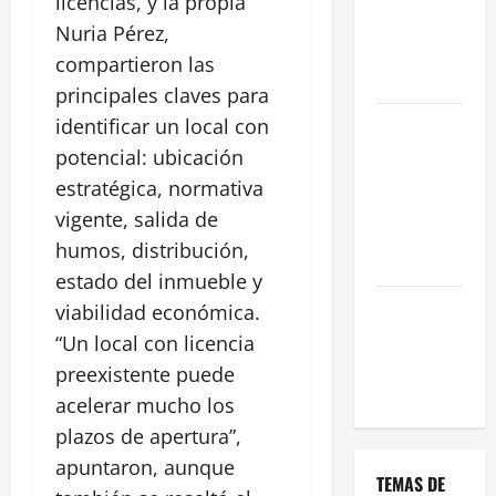
licencias, y la propia
una Gran
Nuria Pérez,
Oportunidad
compartieron las
en 2026
principales claves para
Comienza el
identificar un local con
horario
potencial: ubicación
estival de
estratégica, normativa
terrazas en
vigente, salida de
Madrid
humos, distribución,
2026
estado del inmueble y
El Auge de
viabilidad económica.
las «Dark
“Un local con licencia
Kitchens»
preexistente puede
este 2026
acelerar mucho los
plazos de apertura”,
apuntaron, aunque
TEMAS DE