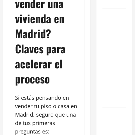
vender una
en 2026
vivienda en
La Salida de
Humos en
Madrid?
Madrid
(2026)
Claves para
Rentabilidad
en Madrid
acelerar el
2026: ¿Por
qué la
proceso
restauración
supera al
retail
Si estás pensando en
tradicional?
vender tu piso o casa en
Ubicaciones
Madrid, seguro que una
Prime en
de tus primeras
Madrid
preguntas es: