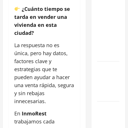
Cómo
¿Cuánto tiempo se
negociar la
tarda en vender una
renta en un
vivienda en esta
traspaso: 3
ciudad?
Estrategias
para blindar
La respuesta no es
tu negocio
única, pero hay datos,
en Madrid
factores clave y
¿Cómo
estrategias que te
valorar un
pueden ayudar a hacer
traspaso de
una venta rápida, segura
negocio en
y sin rebajas
Madrid?
innecesarias.
Obra Nueva
En
InmoRest
vs. Segunda
Mano
trabajamos cada