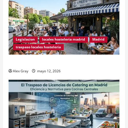
Legislacion
locales hosteleria madrid
Madrid
traspaso locales hosteleria
Traspasos en Zonas ZPAE
Alex Gray
mayo 12, 2026