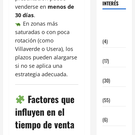
INTERÉS
venderse en
menos de
30 días
.
alquiler
En zonas más
locales
saturadas o con poca
hosteleria
rotación (como
(4)
Villaverde o Usera), los
Barcelona
plazos pueden alargarse
(17)
si no se aplica una
Coronavirus
estrategia adecuada.
(30)
Empresa
Factores que
(55)
influyen en el
Estadisticas
(6)
tiempo de venta
InmoRest