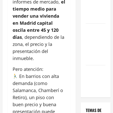
informes de mercado,
el
una Gran
tiempo medio para
Oportunidad
vender una vivienda
en 2026
en Madrid capital
Comienza el
oscila entre 45 y 120
horario
días
, dependiendo de la
estival de
zona, el precio y la
terrazas en
presentación del
Madrid
inmueble.
2026
Pero atención:
El Auge de
En barrios con alta
las «Dark
Kitchens»
demanda (como
este 2026
Salamanca, Chamberí o
Retiro), un piso con
buen precio y buena
TEMAS DE
presentación puede