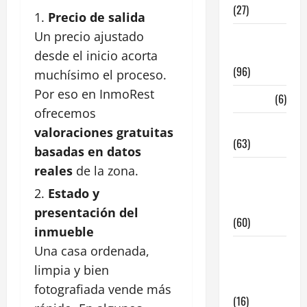
(27)
Precio de salida
Un precio ajustado
InmoRest
Madrid
desde el inicio acorta
(96)
muchísimo el proceso.
Por eso en InmoRest
La Carta
(6)
ofrecemos
Legislacion
valoraciones gratuitas
(63)
basadas en datos
reales
de la zona.
locales de
hosteleria
Estado y
en traspaso
presentación del
(60)
inmueble
locales
Una casa ordenada,
hosteleria
limpia y bien
madrid
fotografiada vende más
(16)