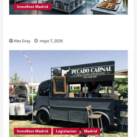
InmoRest Madrid
El Traspaso de Licencias de Catering en Madrid:
Eficiencia y Normativa para Cocinas Centrales
Alex Gray
mayo 7, 2026
InmoRest Madrid
Legislacion
Madrid