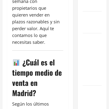
reformada
semana con
en Madrid
propietarios que
quieren vender en
Ley de
plazos razonables y sin
Vivienda
2026
perder valor. Aquí te
contamos lo que
Cómo
necesitas saber.
Conseguir
el Mejor
Traspaso de
¿Cuál es el
tu Negocio
con
tiempo medio de
Expertos en
venta en
Hostelería
Madrid?
7 Claves
Inteligentes
para
Según los últimos
Encontrar