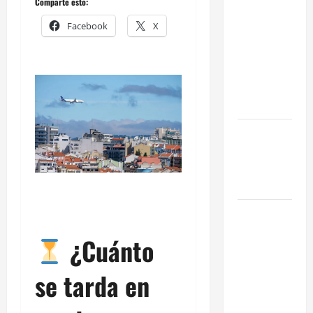
Comparte esto:
en Madrid:
Facebook
X
Eficiencia y
Normativa
para
Cocinas
Centrales
Traspaso de
Food Trucks
en Madrid
2026
Claves
Técnicas
¿Cuánto
sobre
Licencias
se tarda en
de
Hospedaje