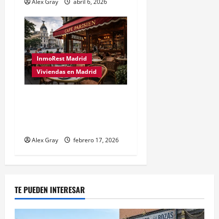
Alex Gray
abril 6, 2026
InmoRest Madrid
Viviendas en Madrid
Operación Terrazas 2026:
Cómo Maximizar el Activo
más Deseado de Madrid
Alex Gray
febrero 17, 2026
TE PUEDEN INTERESAR