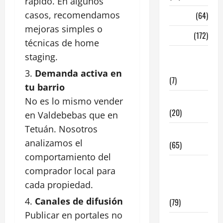
rápido. En algunos
casos, recomendamos
Madrid
(64)
mejoras simples o
Malaga
(172)
técnicas de home
Redes
staging.
Sociales
Demanda activa en
(7)
tu barrio
Tecnologia
No es lo mismo vender
(20)
en Valdebebas que en
Tetuán. Nosotros
Tendencias
analizamos el
(65)
comportamiento del
traspaso
comprador local para
locales
cada propiedad.
hosteleria
Canales de difusión
(79)
Publicar en portales no
Viviendas