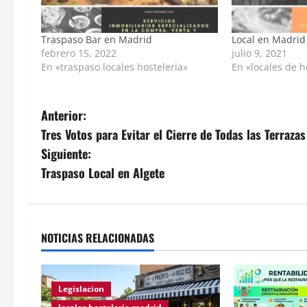
Traspaso Bar en Madrid
Local en Madrid
febrero 15, 2022
julio 9, 2021
En «traspaso locales hosteleria»
En «locales de h
Anterior:
Tres Votos para Evitar el Cierre de Todas las Terraza
Siguiente:
Traspaso Local en Algete
NOTICIAS RELACIONADAS
Legislacion