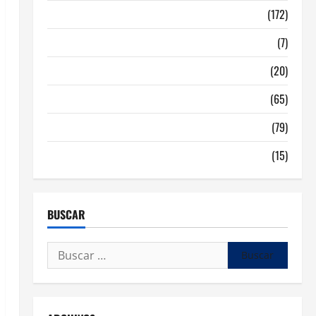
Malaga
(172)
Redes Sociales
(7)
Tecnologia
(20)
Tendencias
(65)
traspaso locales hosteleria
(79)
Viviendas en Madrid
(15)
BUSCAR