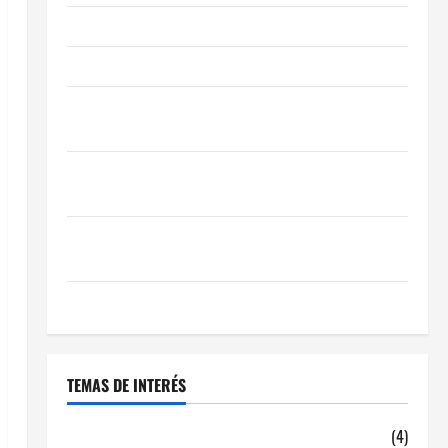
Obra Nueva vs. Segunda Mano reformada en Madrid
Ley de Vivienda 2026
Cómo Conseguir el Mejor Traspaso de tu Negocio
con Expertos en Hostelería
7 Claves Inteligentes para Encontrar una Gran
Oportunidad en 2026
Comienza el horario estival de terrazas en Madrid
2026
El Auge de las «Dark Kitchens» este 2026
TEMAS DE INTERÉS
alquiler locales hosteleria
(4)