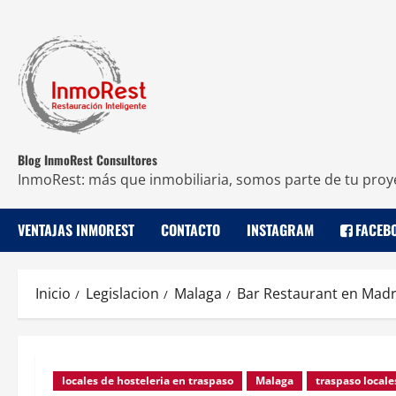
Blog InmoRest Consultores
InmoRest: más que inmobiliaria, somos parte de tu proy
VENTAJAS INMOREST
CONTACTO
INSTAGRAM
FACEB
Inicio
Legislacion
Malaga
Bar Restaurant en Madr
locales de hosteleria en traspaso
Malaga
traspaso locale