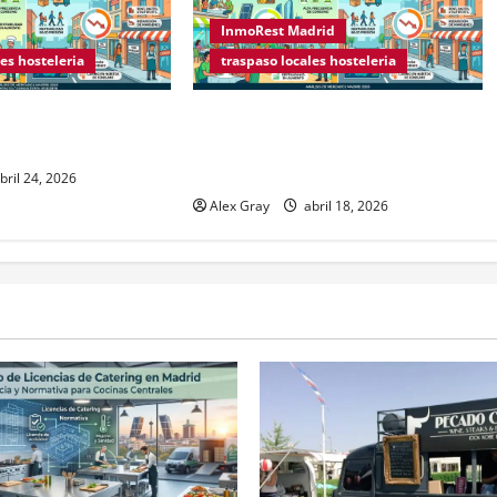
InmoRest Madrid
es hosteleria
traspaso locales hosteleria
s sobre Licencias de
Rentabilidad en Madrid 2026: ¿Por
2026
qué la restauración supera al retail
tradicional?
bril 24, 2026
Alex Gray
abril 18, 2026