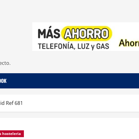
ecto.
OOK
id Ref 681
s hosteleria