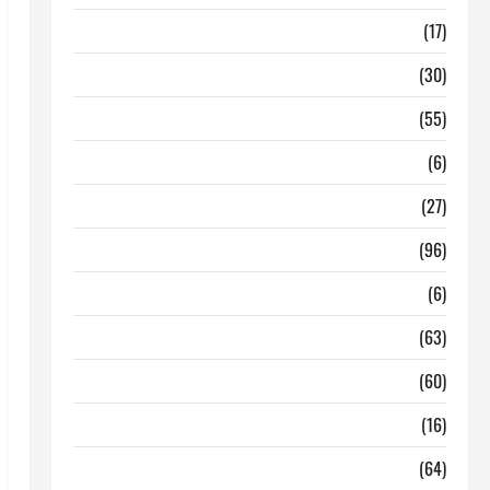
Barcelona
(17)
Coronavirus
(30)
Empresa
(55)
Estadisticas
(6)
InmoRest
(27)
InmoRest Madrid
(96)
La Carta
(6)
Legislacion
(63)
locales de hosteleria en traspaso
(60)
locales hosteleria madrid
(16)
Madrid
(64)