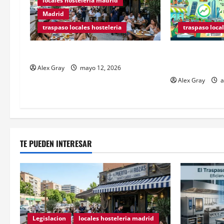
locales hosteleria madrid
Madrid
traspaso locales hosteleria
traspaso local
Traspasos en Zonas ZPAE
Claves Técnica
Hospedaje en 
Alex Gray
mayo 12, 2026
Alex Gray
a
TE PUEDEN INTERESAR
Legislacion
locales hosteleria madrid