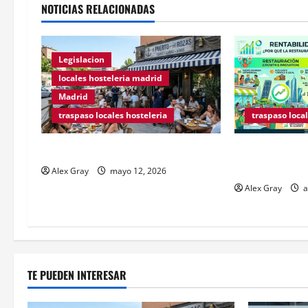
NOTICIAS RELACIONADAS
Legislacion
locales hosteleria madrid
Madrid
traspaso locales hosteleria
traspaso local
Traspasos en Zonas ZPAE
Claves Técnica
Hospedaje en 
Alex Gray
mayo 12, 2026
Alex Gray
a
TE PUEDEN INTERESAR