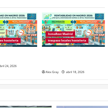
InmoRest Madrid
es hosteleria
traspaso locales hosteleria
s sobre Licencias de
Rentabilidad en Madrid 2026: ¿Por
2026
qué la restauración supera al retail
tradicional?
bril 24, 2026
Alex Gray
abril 18, 2026