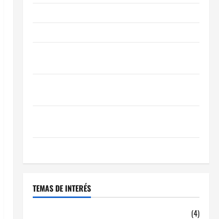
Obra Nueva vs. Segunda Mano reformada en Madrid
Ley de Vivienda 2026
Cómo Conseguir el Mejor Traspaso de tu Negocio
con Expertos en Hostelería
7 Claves Inteligentes para Encontrar una Gran
Oportunidad en 2026
Comienza el horario estival de terrazas en Madrid
2026
El Auge de las «Dark Kitchens» este 2026
TEMAS DE INTERÉS
alquiler locales hosteleria
(4)