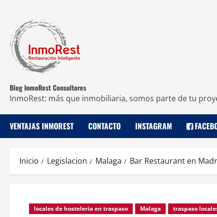
Blog InmoRest Consultores
InmoRest: más que inmobiliaria, somos parte de tu proy
VENTAJAS INMOREST
CONTACTO
INSTAGRAM
FACEB
Inicio
Legislacion
Malaga
Bar Restaurant en Madr
locales de hosteleria en traspaso
Malaga
traspaso locale