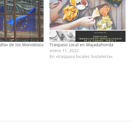
ollo» de los Monodosis
Traspaso Local en Majadahonda
enero 11, 2022
En «traspaso locales hosteleria»