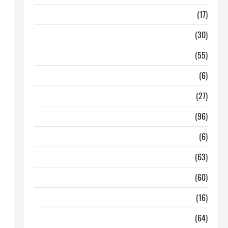
Barcelona
(17)
Coronavirus
(30)
Empresa
(55)
Estadisticas
(6)
InmoRest
(27)
InmoRest Madrid
(96)
La Carta
(6)
Legislacion
(63)
locales de hosteleria en traspaso
(60)
locales hosteleria madrid
(16)
Madrid
(64)