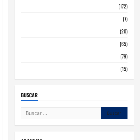
Malaga
(172)
Redes Sociales
(7)
Tecnologia
(20)
Tendencias
(65)
traspaso locales hosteleria
(79)
Viviendas en Madrid
(15)
BUSCAR