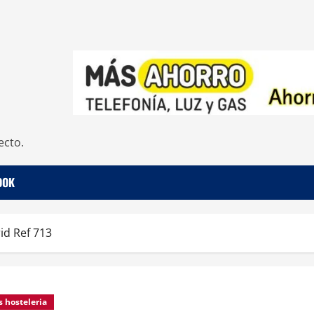
ecto.
OOK
id Ref 713
s hosteleria