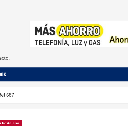
ecto.
OOK
ef 687
s hosteleria