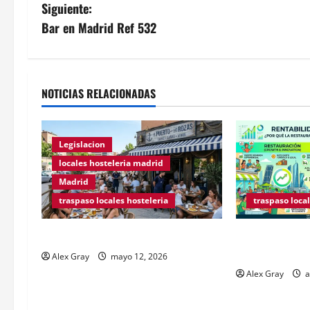
Siguiente:
Bar en Madrid Ref 532
NOTICIAS RELACIONADAS
Legislacion
locales hosteleria madrid
Madrid
traspaso locales hosteleria
traspaso local
Traspasos en Zonas ZPAE
Claves Técnica
Hospedaje en 
Alex Gray
mayo 12, 2026
Alex Gray
a