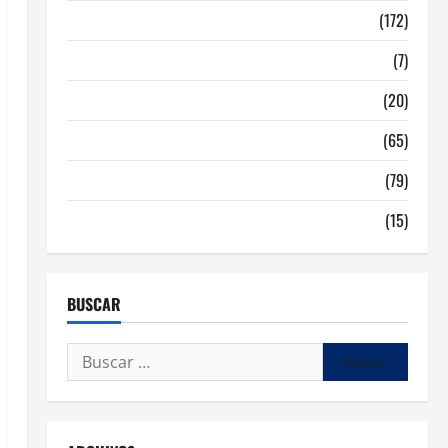
Malaga
(172)
Redes Sociales
(7)
Tecnologia
(20)
Tendencias
(65)
traspaso locales hosteleria
(79)
Viviendas en Madrid
(15)
BUSCAR