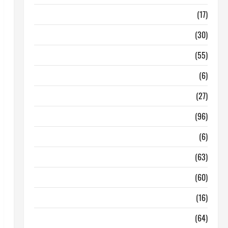
Barcelona
(17)
Coronavirus
(30)
Empresa
(55)
Estadisticas
(6)
InmoRest
(27)
InmoRest Madrid
(96)
La Carta
(6)
Legislacion
(63)
locales de hosteleria en traspaso
(60)
locales hosteleria madrid
(16)
Madrid
(64)