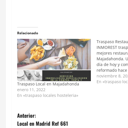
Relacionado
Traspaso Restau
INMOREST trasp
mejores restaur
Majadahonda. Un
día de hoy y co
reformado hace 
han llegado a un
noviembre 8, 20
permite dejar de
En «traspaso loc
Traspaso Local en Majadahonda
varias posibilid
enero 11, 2022
de la sociedad a
En «traspaso locales hosteleria»
que…
Anterior:
Local en Madrid Ref 661