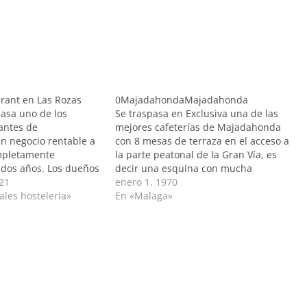
rant en Las Rozas
0MajadahondaMajadahonda
asa uno de los
Se traspasa en Exclusiva una de las
antes de
mejores cafeterías de Majadahonda
 negocio rentable a
con 8 mesas de terraza en el acceso a
mpletamente
la parte peatonal de la Gran Vía, es
dos años. Los dueños
decir una esquina con mucha
 status que les
21
visibilidad y gran paso de público
enero 1, 1970
 trabajar y ofrecen
ales hosteleria»
tanto peatonal como rodado. El local
En «Malaga»
ades: a) Venta parcial
ha sido reformado en plena…
 un socio trabajador