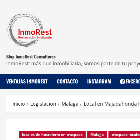
Blog InmoRest Consultores
InmoRest: más que inmobiliaria, somos parte de tu proy
VENTAJAS INMOREST
CONTACTO
INSTAGRAM
FACEB
Inicio
Legislacion
Malaga
Local en Majadahonda R
locales de hosteleria en traspaso
Malaga
traspaso locale