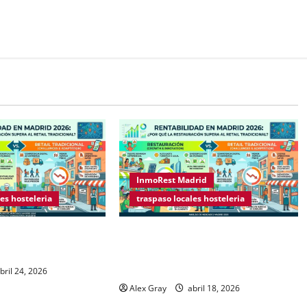
InmoRest Madrid
es hosteleria
traspaso locales hosteleria
s sobre Licencias de
Rentabilidad en Madrid 2026: ¿Por
2026
qué la restauración supera al retail
tradicional?
bril 24, 2026
Alex Gray
abril 18, 2026