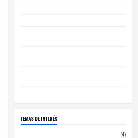
Obra Nueva vs. Segunda Mano reformada en Madrid
Ley de Vivienda 2026
Cómo Conseguir el Mejor Traspaso de tu Negocio
con Expertos en Hostelería
7 Claves Inteligentes para Encontrar una Gran
Oportunidad en 2026
Comienza el horario estival de terrazas en Madrid
2026
El Auge de las «Dark Kitchens» este 2026
TEMAS DE INTERÉS
alquiler locales hosteleria
(4)