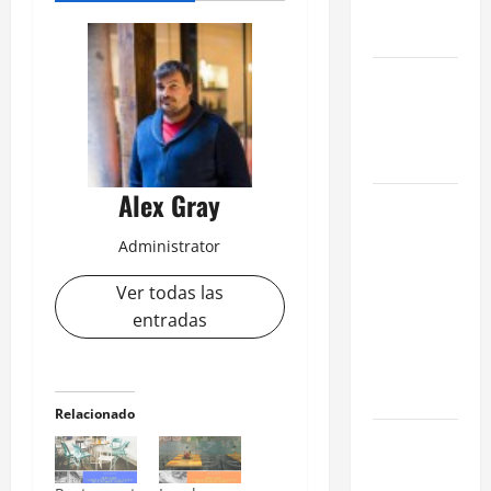
Hospedaje
en 2026
La Salida de
Humos en
Madrid
(2026)
Alex Gray
Rentabilidad
en Madrid
Administrator
2026: ¿Por
qué la
Ver todas las
restauración
entradas
supera al
retail
tradicional?
Relacionado
Ubicaciones
Prime en