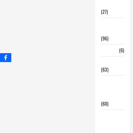
InmoRest
(27)
InmoRest
Madrid
(96)
La Carta
(6)
Legislacion
(63)
locales de
hosteleria
en traspaso
(60)
locales
hosteleria
madrid