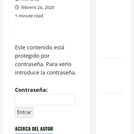
de Catering
febrero 24, 2020
en Madrid:
1 minute read
Eficiencia y
Normativa
para
Cocinas
Este contenido está
Centrales
protegido por
contraseña. Para verlo
Traspaso de
Food Trucks
introduce la contraseña.
en Madrid
2026
Contraseña:
Claves
Técnicas
sobre
Licencias
ACERCA DEL AUTOR
de