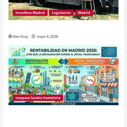
InmoRest Madrid
Legislacion
Madrid
Traspaso de Food Trucks en Madrid 2026
Alex Gray
mayo 4, 2026
traspaso locales hosteleria
Claves Técnicas sobre Licencias de Hospedaje en
2026