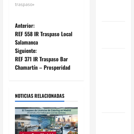
Mano
traspaso»
reformada
en Madrid
Anterior:
Ley de
REF 558 IR Traspaso Local
Vivienda
Salamanca
2026
Siguiente:
Cómo
REF 371 IR Traspaso Bar
Conseguir
Chamartín – Prosperidad
el Mejor
Traspaso de
tu Negocio
con
NOTICIAS RELACIONADAS
Expertos en
Hostelería
7 Claves
Inteligentes
para