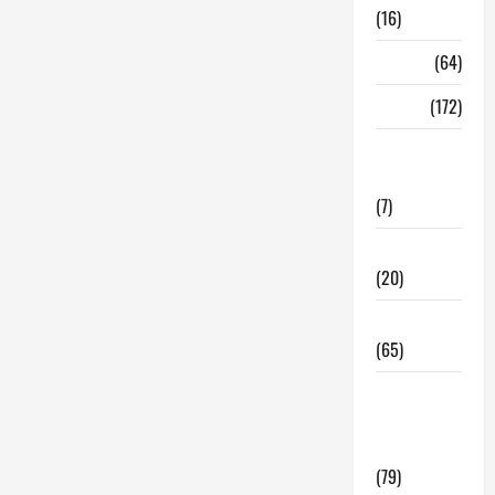
(16)
Madrid
(64)
Malaga
(172)
Redes
Sociales
(7)
Tecnologia
(20)
Tendencias
(65)
traspaso
locales
hosteleria
(79)