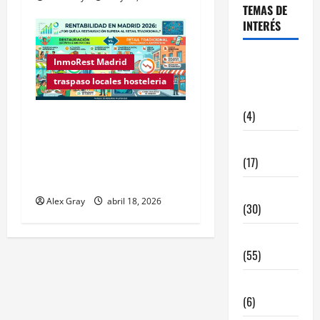
TEMAS DE
INTERÉS
alquiler
InmoRest Madrid
locales
traspaso locales hosteleria
hosteleria
(4)
Rentabilidad en Madrid
2026: ¿Por qué la
Barcelona
restauración supera al
(17)
retail tradicional?
Coronavirus
Alex Gray
abril 18, 2026
(30)
Empresa
(55)
Estadisticas
(6)