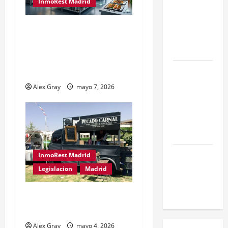
InmoRest Madrid
Encontrar
una Gran
El Traspaso de Licencias
Oportunidad
de Catering en Madrid:
en 2026
Eficiencia y Normativa
Comienza el
para Cocinas Centrales
horario
Alex Gray
mayo 7, 2026
estival de
terrazas en
Madrid
2026
El Auge de
InmoRest Madrid
las «Dark
Legislacion
Madrid
Kitchens»
este 2026
Traspaso de Food Trucks
en Madrid 2026
Alex Gray
mayo 4, 2026