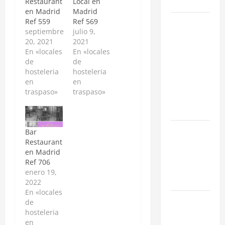
Madrid
Restaurant
Local en
en Madrid
Madrid
Cómo
Ref 559
Ref 569
septiembre
julio 9,
negociar la
20, 2021
2021
renta en un
En «locales
En «locales
traspaso: 3
de
de
Estrategias
hosteleria
hosteleria
en
en
para blindar
traspaso»
traspaso»
tu negocio
en Madrid
¿Cómo
Bar
valorar un
Restaurant
en Madrid
traspaso de
Ref 706
negocio en
enero 19,
Madrid?
2022
En «locales
Obra Nueva
de
vs. Segunda
hosteleria
en