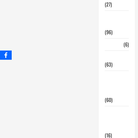
(27)
InmoRest
Madrid
(96)
La Carta
(6)
Legislacion
(63)
locales de
hosteleria
en traspaso
(60)
locales
hosteleria
madrid
(16)