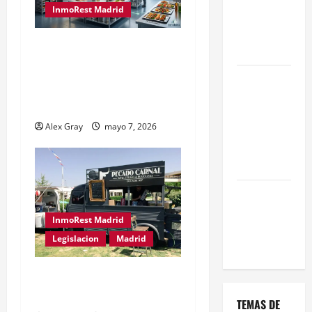
InmoRest Madrid
una Gran
Oportunidad
El Traspaso de Licencias
en 2026
de Catering en Madrid:
Comienza el
Eficiencia y Normativa
horario
para Cocinas Centrales
estival de
Alex Gray
mayo 7, 2026
terrazas en
Madrid
2026
El Auge de
las «Dark
InmoRest Madrid
Kitchens»
Legislacion
Madrid
este 2026
Traspaso de Food Trucks
en Madrid 2026
TEMAS DE