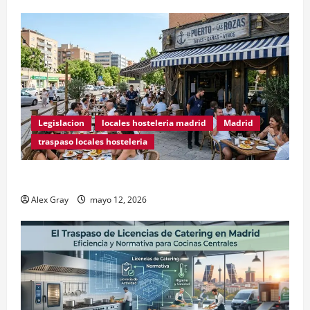
Legislacion
locales hosteleria madrid
Madrid
traspaso locales hosteleria
Traspasos en Zonas ZPAE
Alex Gray
mayo 12, 2026