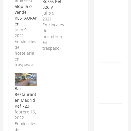
Inmorest
Rozas Ref
Cómo
alquila o
526 V
vende
negociar la
julio 9,
RESTAURANTE
2021
renta en un
en
En «locales
traspaso: 3
funcionamiento
julio 9,
de
Estrategias
en el
2021
hosteleria
centro de
En «locales
para blindar
en
Las Rozas
de
traspaso»
tu negocio
de Madrid,
hosteleria
en Madrid
frente al
en
Burgocentro
traspaso»
¿Cómo
y la Ctra.
valorar un
del
Escorial. El
traspaso de
local
Bar
negocio en
cuenta con
Restaurant
Madrid?
454 m en
en Madrid
planta
Ref 723
Obra Nueva
calle
febrero 15,
vs. Segunda
dedicados
2022
a
Mano
En «locales
diferentes
de