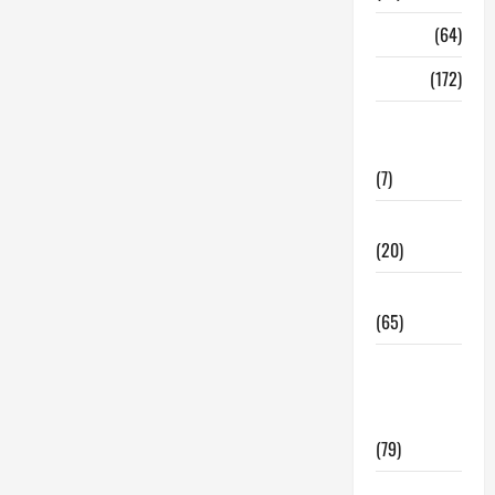
Madrid
(64)
Malaga
(172)
Redes
Sociales
(7)
Tecnologia
(20)
Tendencias
(65)
traspaso
locales
hosteleria
(79)
Viviendas