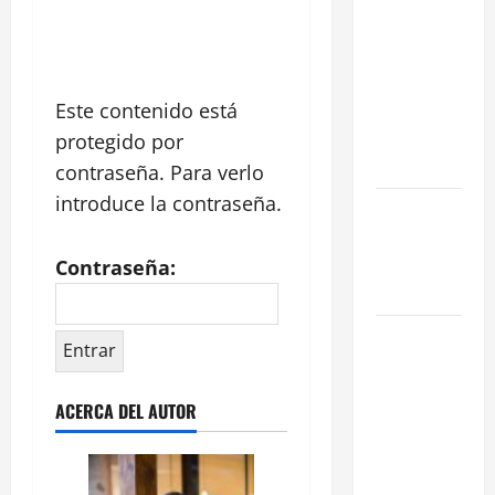
en Madrid:
Eficiencia y
Normativa
Este contenido está
para
Cocinas
protegido por
Centrales
contraseña. Para verlo
introduce la contraseña.
Traspaso de
Food Trucks
en Madrid
Contraseña:
2026
Claves
Técnicas
sobre
ACERCA DEL AUTOR
Licencias
de
Hospedaje