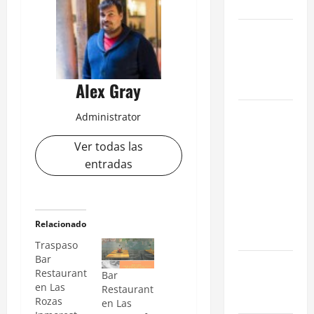
en 2026
La Salida de
Humos en
Madrid
(2026)
Alex Gray
Rentabilidad
Administrator
en Madrid
Ver todas las
2026: ¿Por
entradas
qué la
restauración
supera al
retail
Relacionado
tradicional?
Traspaso
Bar
Ubicaciones
Restaurant
Bar
Prime en
en Las
Restaurant
Madrid
Rozas
en Las