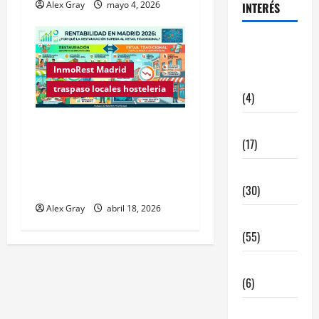
Alex Gray
mayo 4, 2026
INTERÉS
alquiler
locales
InmoRest Madrid
hosteleria
traspaso locales hosteleria
(4)
Barcelona
Rentabilidad en Madrid
(17)
2026: ¿Por qué la
restauración supera al
Coronavirus
retail tradicional?
(30)
Alex Gray
abril 18, 2026
Empresa
(55)
Estadisticas
(6)
InmoRest