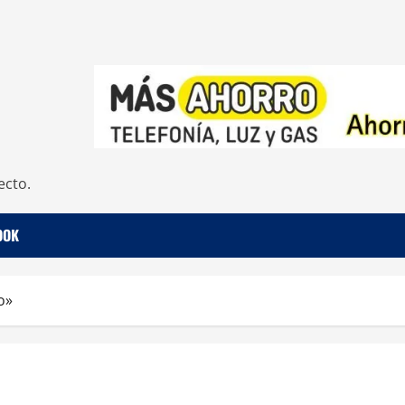
ecto.
OOK
o»