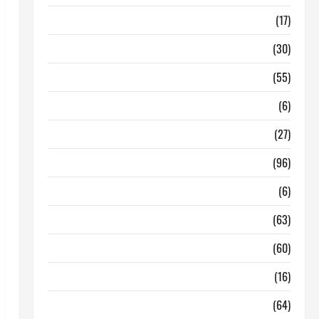
Barcelona
(17)
Coronavirus
(30)
Empresa
(55)
Estadisticas
(6)
InmoRest
(27)
InmoRest Madrid
(96)
La Carta
(6)
Legislacion
(63)
locales de hosteleria en traspaso
(60)
locales hosteleria madrid
(16)
Madrid
(64)