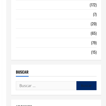
Malaga
(172)
Redes Sociales
(7)
Tecnologia
(20)
Tendencias
(65)
traspaso locales hosteleria
(79)
Viviendas en Madrid
(15)
BUSCAR