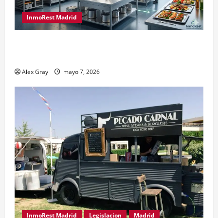
InmoRest Madrid
El Traspaso de Licencias de Catering en Madrid:
Eficiencia y Normativa para Cocinas Centrales
Alex Gray
mayo 7, 2026
InmoRest Madrid
Legislacion
Madrid