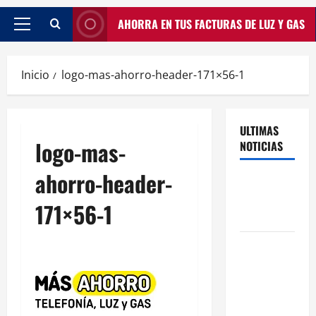
AHORRA EN TUS FACTURAS DE LUZ Y GAS
Inicio
logo-mas-ahorro-header-171×56-1
ULTIMAS
logo-mas-
NOTICIAS
ahorro-header-
Traspasos
en Zonas
171×56-1
ZPAE
El Traspaso
de
Licencias
de Catering
en Madrid: