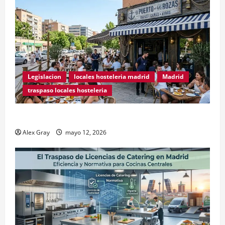
Legislacion
locales hosteleria madrid
Madrid
traspaso locales hosteleria
Traspasos en Zonas ZPAE
Alex Gray
mayo 12, 2026