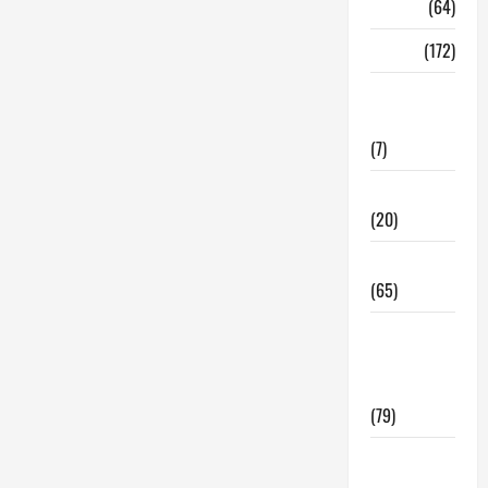
Madrid
(64)
Malaga
(172)
Redes
Sociales
(7)
Tecnologia
(20)
Tendencias
(65)
traspaso
locales
hosteleria
(79)
Viviendas
en Madrid