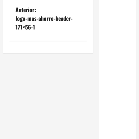
Eficiencia y
Anterior:
Normativa
logo-mas-ahorro-header-
para
171×56-1
Cocinas
Centrales
Traspaso de
Food Trucks
en Madrid
2026
Claves
Técnicas
sobre
Licencias
de
Hospedaje
en 2026