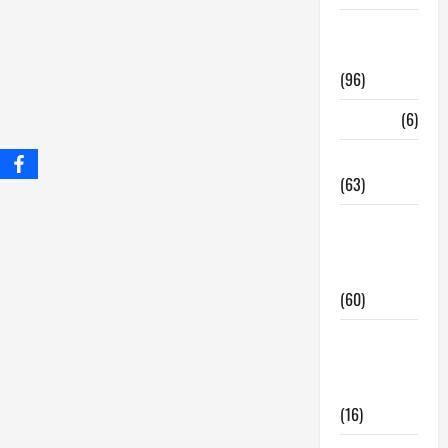
InmoRest
Madrid
(96)
La Carta
(6)
Legislacion
(63)
locales de
hosteleria
en traspaso
(60)
locales
hosteleria
madrid
(16)