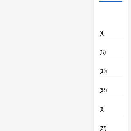
alquiler
locales
hosteleria
(4)
Barcelona
(17)
Coronavirus
(30)
Empresa
(55)
Estadisticas
(6)
InmoRest
(27)