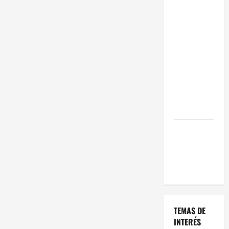
Oportunidad
en 2026
Comienza el
horario
estival de
terrazas en
Madrid
2026
El Auge de
las «Dark
Kitchens»
este 2026
TEMAS DE
INTERÉS