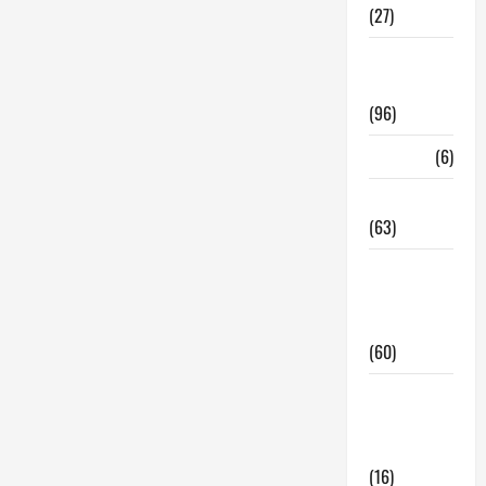
(27)
InmoRest
Madrid
(96)
La Carta
(6)
Legislacion
(63)
locales de
hosteleria
en traspaso
(60)
locales
hosteleria
madrid
(16)