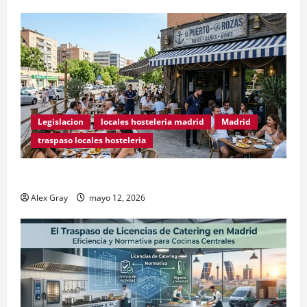
Legislacion
locales hosteleria madrid
Madrid
traspaso locales hosteleria
Traspasos en Zonas ZPAE
Alex Gray
mayo 12, 2026