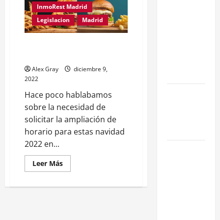
InmoRest Madrid
en Madrid:
Legislacion
Madrid
Eficiencia y
Normativa
Ampliación Horario Fiestas
para
Navideñas 2022
Cocinas
Alex Gray
diciembre 9,
Centrales
2022
Traspaso de
Hace poco hablabamos
Food Trucks
sobre la necesidad de
en Madrid
solicitar la ampliación de
2026
horario para estas navidad
2022 en...
Claves
Técnicas
Leer Más
sobre
Licencias
de
Hospedaje