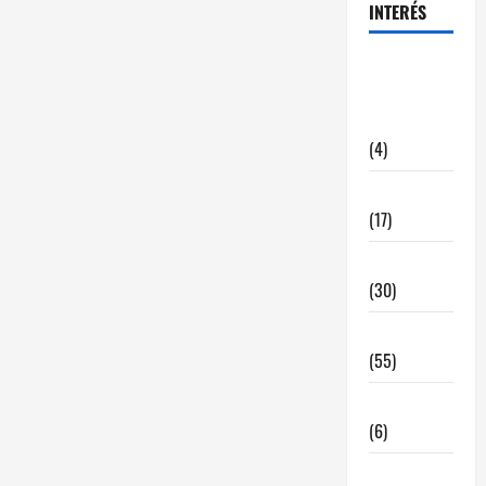
INTERÉS
alquiler
locales
hosteleria
(4)
Barcelona
(17)
Coronavirus
(30)
Empresa
(55)
Estadisticas
(6)
InmoRest