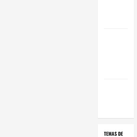
una Gran
Oportunidad
en 2026
Comienza el
horario
estival de
terrazas en
Madrid
2026
El Auge de
las «Dark
Kitchens»
este 2026
TEMAS DE