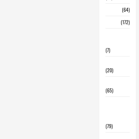
Madrid
(64)
Malaga
(172)
Redes
Sociales
(7)
Tecnologia
(20)
Tendencias
(65)
traspaso
locales
hosteleria
(79)
Viviendas