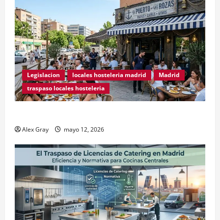
Legislacion
locales hosteleria madrid
Madrid
traspaso locales hosteleria
Traspasos en Zonas ZPAE
Alex Gray
mayo 12, 2026