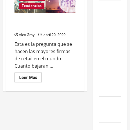
La Salida de
Tendencias
Humos en
Madrid
Precio del alquiler Post
Coronavirus (aC)
(2026)
Alex Gray
abril 20, 2020
Rentabilidad
Esta es la pregunta que se
en Madrid
hacen las mayores firmas
2026: ¿Por
de retail en el mundo.
qué la
Cuanto bajaran,...
restauración
supera al
Leer Más
retail
tradicional?
Ubicaciones
Prime en
Madrid
Cómo