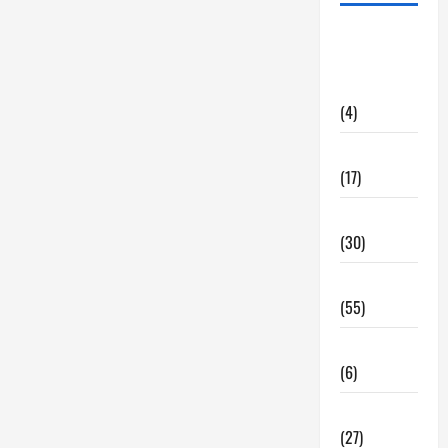
alquiler
locales
hosteleria
(4)
Barcelona
(17)
Coronavirus
(30)
Empresa
(55)
Estadisticas
(6)
InmoRest
(27)