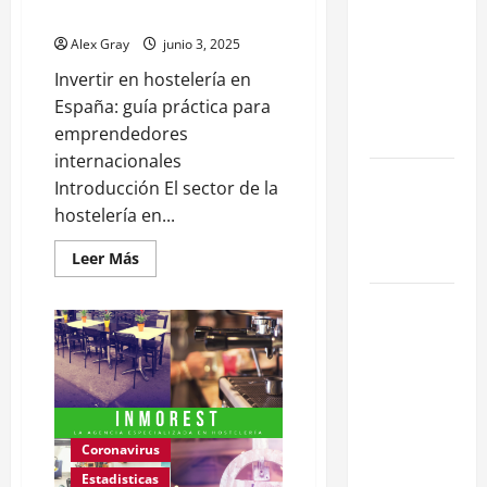
Madrid
Eficiencia y
Alex Gray
junio 3, 2025
Normativa
Invertir en hostelería en
para
España: guía práctica para
Cocinas
emprendedores
Centrales
internacionales
Traspaso de
Introducción El sector de la
Food Trucks
hostelería en...
en Madrid
Leer Más
2026
Claves
Técnicas
sobre
Licencias
de
Hospedaje
Coronavirus
en 2026
Estadisticas