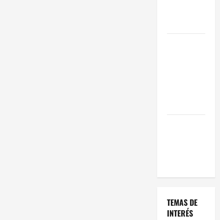
Oportunidad
en 2026
Comienza el
horario
estival de
terrazas en
Madrid
2026
El Auge de
las «Dark
Kitchens»
este 2026
TEMAS DE
INTERÉS