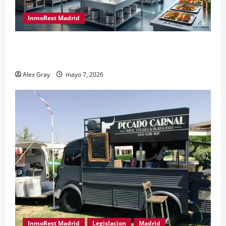
InmoRest Madrid
El Traspaso de Licencias de Catering en Madrid:
Eficiencia y Normativa para Cocinas Centrales
Alex Gray
mayo 7, 2026
InmoRest Madrid
Legislacion
Madrid