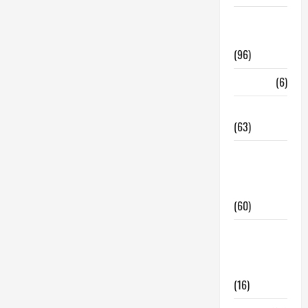
InmoRest
Madrid
(96)
La Carta
(6)
Legislacion
(63)
locales de
hosteleria
en traspaso
(60)
locales
hosteleria
madrid
(16)