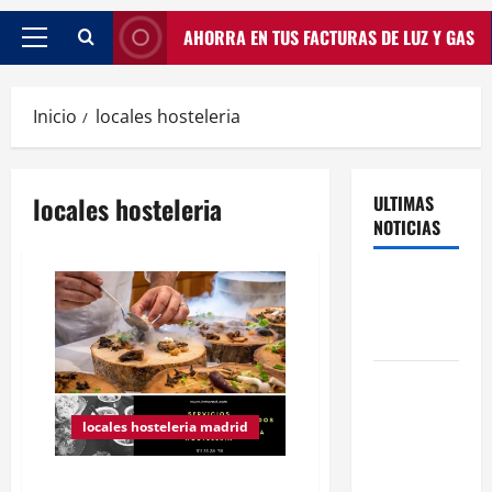
AHORRA EN TUS FACTURAS DE LUZ Y GAS
Inicio
locales hosteleria
locales hosteleria
ULTIMAS
NOTICIAS
Traspasos
en Zonas
ZPAE
El Traspaso
de
locales hosteleria madrid
Licencias
de Catering
Invertir en Hostelería en
en Madrid: