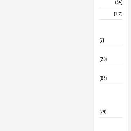
Madrid
(64)
Malaga
(172)
Redes
Sociales
(7)
Tecnologia
(20)
Tendencias
(65)
traspaso
locales
hosteleria
(79)
Viviendas
en Madrid