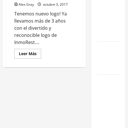
Alex Gray
octubre 3, 2017
Eficiencia y
Tenemos nuevo logo! Ya
Normativa
llevamos más de 3 años
para
con el divertido y
Cocinas
reconocible logo de
Centrales
InmoRest....
Traspaso de
Leer Más
Food Trucks
en Madrid
2026
Claves
Técnicas
sobre
Licencias
de
Hospedaje
en 2026