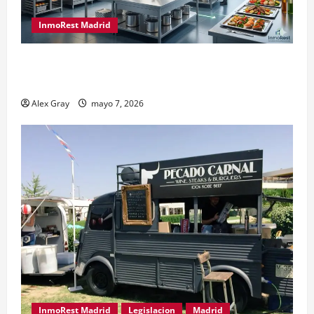
InmoRest Madrid
El Traspaso de Licencias de Catering en Madrid:
Eficiencia y Normativa para Cocinas Centrales
Alex Gray
mayo 7, 2026
InmoRest Madrid
Legislacion
Madrid