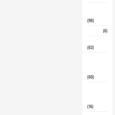
InmoRest
Madrid
(96)
La Carta
(6)
Legislacion
(63)
locales de
hosteleria
en traspaso
(60)
locales
hosteleria
madrid
(16)