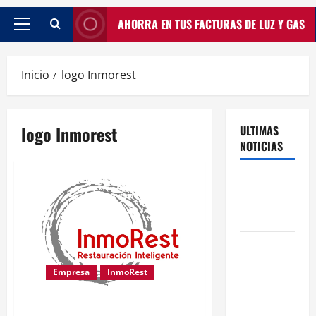
AHORRA EN TUS FACTURAS DE LUZ Y GAS
Inicio
logo Inmorest
logo Inmorest
ULTIMAS
NOTICIAS
Traspasos
en Zonas
ZPAE
El Traspaso
de
Empresa
InmoRest
Licencias
de Catering
Nuevo Logo
en Madrid: