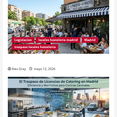
Legislacion
locales hosteleria madrid
Madrid
traspaso locales hosteleria
Traspasos en Zonas ZPAE
Alex Gray
mayo 12, 2026