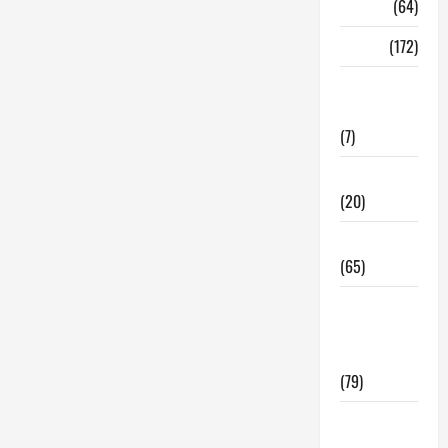
Madrid
(64)
Malaga
(172)
Redes
Sociales
(7)
Tecnologia
(20)
Tendencias
(65)
traspaso
locales
hosteleria
(79)
Viviendas
en Madrid