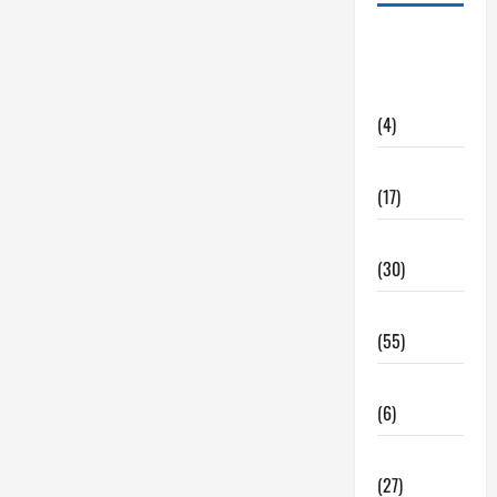
alquiler
locales
hosteleria
(4)
Barcelona
(17)
Coronavirus
(30)
Empresa
(55)
Estadisticas
(6)
InmoRest
(27)