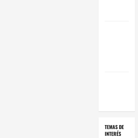
Oportunidad
en 2026
Comienza el
horario
estival de
terrazas en
Madrid
2026
El Auge de
las «Dark
Kitchens»
este 2026
TEMAS DE
INTERÉS