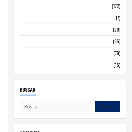
Malaga
(172)
Redes Sociales
(7)
Tecnologia
(20)
Tendencias
(65)
traspaso locales hosteleria
(79)
Viviendas en Madrid
(15)
BUSCAR