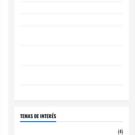
Obra Nueva vs. Segunda Mano reformada en Madrid
Ley de Vivienda 2026
Cómo Conseguir el Mejor Traspaso de tu Negocio
con Expertos en Hostelería
7 Claves Inteligentes para Encontrar una Gran
Oportunidad en 2026
Comienza el horario estival de terrazas en Madrid
2026
El Auge de las «Dark Kitchens» este 2026
TEMAS DE INTERÉS
alquiler locales hosteleria
(4)