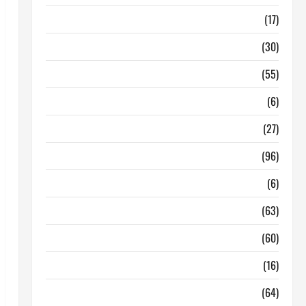
Barcelona
(17)
Coronavirus
(30)
Empresa
(55)
Estadisticas
(6)
InmoRest
(27)
InmoRest Madrid
(96)
La Carta
(6)
Legislacion
(63)
locales de hosteleria en traspaso
(60)
locales hosteleria madrid
(16)
Madrid
(64)