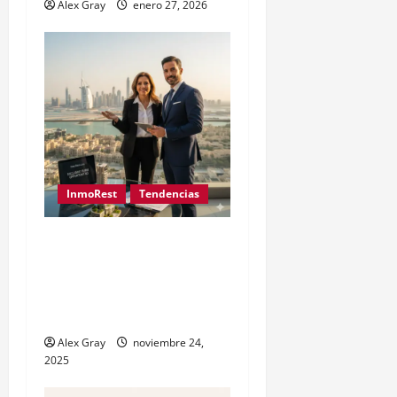
Alex Gray
enero 27, 2026
InmoRest
Tendencias
Inversión Inmobiliaria en
Dubai desde España: Guía
y Precios Exclusivos con
InmoRest
Alex Gray
noviembre 24,
2025