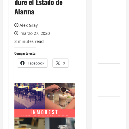
dure el Estado de
Licencias
Alarma
de Catering
en Madrid:
Alex Gray
Eficiencia y
marzo 27, 2020
Normativa
3 minutes read
para
Cocinas
Comparte esto:
Centrales
Facebook
X
Traspaso de
Food Trucks
en Madrid
2026
Claves
Técnicas
sobre
Licencias