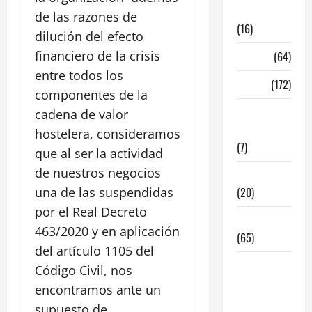
madrid
de las razones de
(16)
dilución del efecto
financiero de la crisis
Madrid
(64)
entre todos los
Malaga
(172)
componentes de la
Redes
cadena de valor
Sociales
hostelera, consideramos
(7)
que al ser la actividad
de nuestros negocios
Tecnologia
una de las suspendidas
(20)
por el Real Decreto
Tendencias
463/2020 y en aplicación
(65)
del artículo 1105 del
traspaso
Código Civil, nos
locales
encontramos ante un
hosteleria
supuesto de