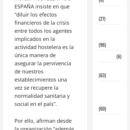
ESPAÑA insiste en que
InmoRest
“diluir los efectos
(27)
financieros de la crisis
InmoRest
entre todos los agentes
Madrid
implicados en la
(96)
actividad hostelera es la
única manera de
La Carta
(6)
asegurar la pervivencia
Legislacion
de nuestros
(63)
establecimientos una
locales de
vez se recupere la
hosteleria
normalidad sanitaria y
en traspaso
social en el país”.
(60)
locales
Por ello, afirman desde
hosteleria
la organización “además