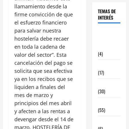
llamamiento desde la
TEMAS DE
firme convicción de que
INTERÉS
el esfuerzo financiero
para salvar nuestra
alquiler
hostelería debe recaer
locales
en toda la cadena de
hosteleria
(4)
valor del sector”. Esta
cancelación del pago se
Barcelona
solicita que sea efectiva
(17)
ya en los recibos que se
Coronavirus
liquiden a finales del
(30)
mes de marzo y
Empresa
principios del mes abril
(55)
y afecten a las rentas a
devengar desde el 14 de
Estadisticas
marzo. HOSTELERÍA DE
(6)