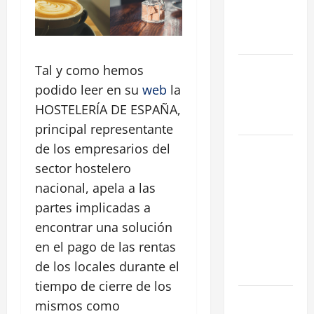
de
Hospedaje
en 2026
La Salida de
Tal y como hemos
Humos en
podido leer en su
web
la
Madrid
HOSTELERÍA DE ESPAÑA,
(2026)
principal representante
de los empresarios del
Rentabilidad
en Madrid
sector hostelero
2026: ¿Por
nacional, apela a las
qué la
partes implicadas a
restauración
encontrar una solución
supera al
en el pago de las rentas
retail
de los locales durante el
tradicional?
tiempo de cierre de los
Ubicaciones
mismos como