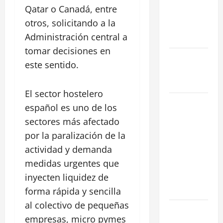
vs. Segunda
Qatar o Canadá, entre
Mano
otros, solicitando a la
reformada
Administración central a
en Madrid
tomar decisiones en
Ley de
este sentido.
Vivienda
2026
El sector hostelero
Cómo
español es uno de los
Conseguir
sectores más afectado
el Mejor
por la paralización de la
Traspaso de
actividad y demanda
tu Negocio
medidas urgentes que
con
inyecten liquidez de
Expertos en
Hostelería
forma rápida y sencilla
al colectivo de pequeñas
7 Claves
empresas, micro pymes
Inteligentes