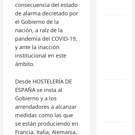
Prime en
consecuencia del estado
Madrid
de alarma decretado por
Cómo
el Gobierno de la
negociar la
nación, a raíz de la
renta en un
pandemia del COVID-19,
traspaso: 3
y ante la inacción
Estrategias
institucional en este
para blindar
ámbito.
tu negocio
en Madrid
Desde HOSTELERÍA DE
¿Cómo
ESPAÑA se insta al
valorar un
Gobierno y a los
traspaso de
arrendadores a alcanzar
negocio en
medidas como las que
Madrid?
se están produciendo en
Obra Nueva
Francia, Italia, Alemania,