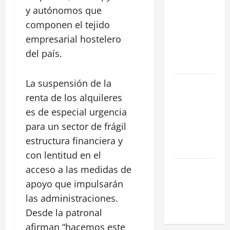
y autónomos que
para
componen el tejido
Encontrar
una Gran
empresarial hostelero
Oportunidad
del país.
en 2026
La suspensión de la
Comienza el
horario
renta de los alquileres
estival de
es de especial urgencia
terrazas en
para un sector de frágil
Madrid
estructura financiera y
2026
con lentitud en el
El Auge de
acceso a las medidas de
las «Dark
apoyo que impulsarán
Kitchens»
las administraciones.
este 2026
Desde la patronal
afirman “hacemos este