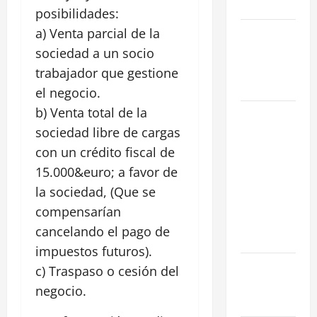
en 2026
posibilidades:
a) Venta parcial de la
La Salida de
Humos en
sociedad a un socio
Madrid
trabajador que gestione
(2026)
el negocio.
b) Venta total de la
Rentabilidad
sociedad libre de cargas
en Madrid
2026: ¿Por
con un crédito fiscal de
qué la
15.000&euro; a favor de
restauración
la sociedad, (Que se
supera al
compensarían
retail
cancelando el pago de
tradicional?
impuestos futuros).
Ubicaciones
c) Traspaso o cesión del
Prime en
negocio.
Madrid