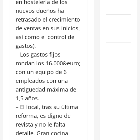
reformada
en hostelería de los
en Madrid
nuevos dueños ha
retrasado el crecimiento
Ley de
de ventas en sus inicios,
Vivienda
2026
así como el control de
gastos).
Cómo
– Los gastos fijos
Conseguir
rondan los 16.000&euro;
el Mejor
con un equipo de 6
Traspaso de
tu Negocio
empleados con una
con
antigüedad máxima de
Expertos en
1,5 años.
Hostelería
– El local, tras su última
reforma, es digno de
7 Claves
Inteligentes
revista y no le falta
para
detalle. Gran cocina
Encontrar