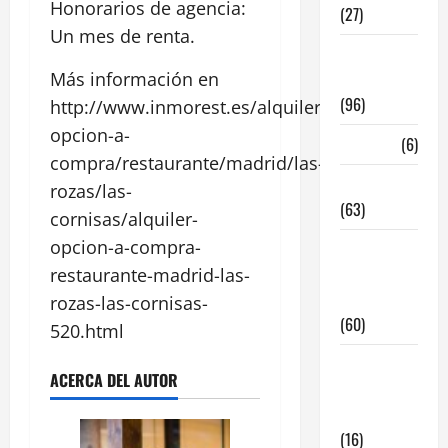
Honorarios de agencia:
(27)
Un mes de renta.
InmoRest
Más información en
Madrid
(96)
http://www.inmorest.es/alquiler-
opcion-a-
La Carta
(6)
compra/restaurante/madrid/las-
Legislacion
rozas/las-
(63)
cornisas/alquiler-
opcion-a-compra-
locales de
hosteleria
restaurante-madrid-las-
en traspaso
rozas-las-cornisas-
(60)
520.html
locales
ACERCA DEL AUTOR
hosteleria
madrid
(16)