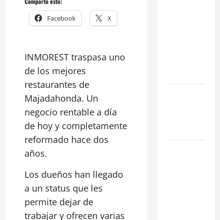
Comparte esto:
en Madrid:
Facebook
X
Eficiencia y
Normativa
para
INMOREST traspasa uno
Cocinas
de los mejores
Centrales
restaurantes de
Traspaso de
Majadahonda. Un
Food Trucks
negocio rentable a día
en Madrid
de hoy y completamente
2026
reformado hace dos
Claves
años.
Técnicas
Los dueños han llegado
sobre
Licencias
a un status que les
de
permite dejar de
Hospedaje
trabajar y ofrecen varias