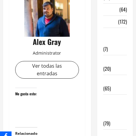
Madrid
(64)
Malaga
(172)
Redes
Alex Gray
Sociales
(7)
Administrator
Tecnologia
Ver todas las
(20)
entradas
Tendencias
(65)
Me gusta esto:
traspaso
locales
hosteleria
(79)
Relacionado
Viviendas