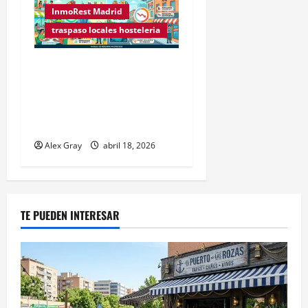
InmoRest Madrid
traspaso locales hosteleria
Rentabilidad en Madrid
2026: ¿Por qué la
restauración supera al
retail tradicional?
Alex Gray
abril 18, 2026
TE PUEDEN INTERESAR