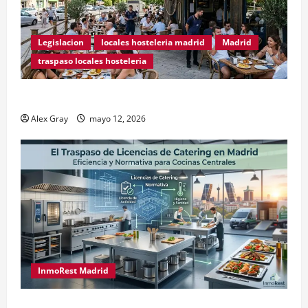
Legislacion
locales hosteleria madrid
Madrid
traspaso locales hosteleria
Traspasos en Zonas ZPAE
Alex Gray
mayo 12, 2026
InmoRest Madrid