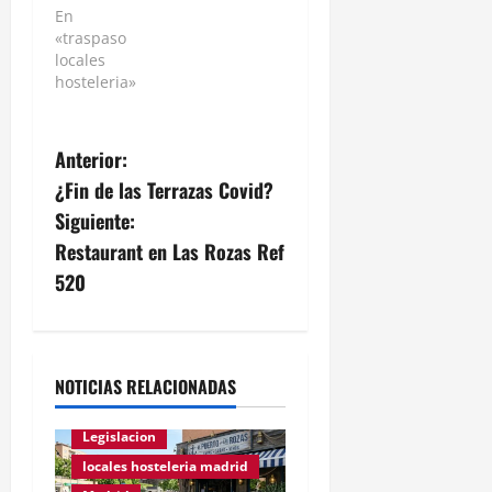
Cualquiera
En
en
«traspaso
Móstoles
locales
conoce a
hosteleria»
"El Perro
Flaco", ya
mítico
Anterior:
entre
¿Fin de las Terrazas Covid?
gente
joven,
Siguiente:
famoso
Restaurant en Las Rozas Ref
por su
520
ambiente,
oferta, y
sus
pequeños…
NOTICIAS RELACIONADAS
Legislacion
locales hosteleria madrid