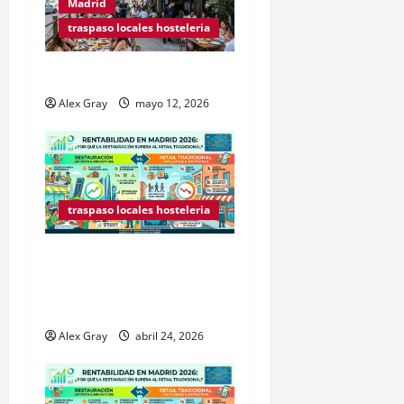
Madrid
traspaso locales hosteleria
Traspasos en Zonas ZPAE
Alex Gray
mayo 12, 2026
traspaso locales hosteleria
Claves Técnicas sobre
Licencias de Hospedaje en
2026
Alex Gray
abril 24, 2026