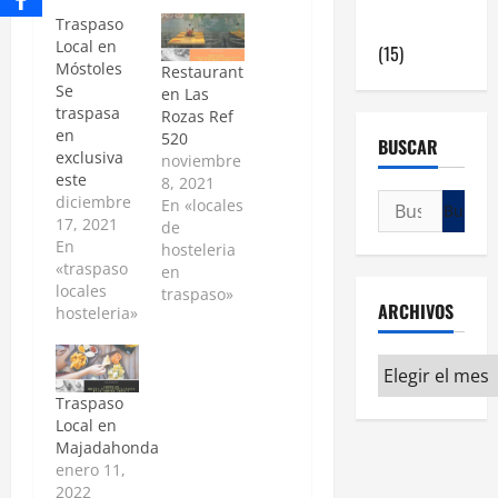
en Madrid
Traspaso
Local en
(15)
Móstoles
Restaurant
Se
en Las
traspasa
Rozas Ref
en
520
BUSCAR
exclusiva
noviembre
este
8, 2021
rentable
diciembre
En «locales
negocio de
17, 2021
de
hostelería
En
hosteleria
tras 11
«traspaso
en
años de
locales
traspaso»
ARCHIVOS
beneficios
hosteleria»
y que a día
de hoy
sigue
batiendo
Traspaso
records de
Local en
facturación
Majadahonda
a pesar
enero 11,
del Covid.
2022