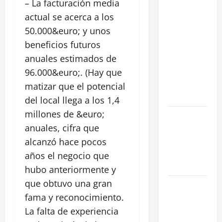
– La facturación media
Cómo
actual se acerca a los
negociar la
50.000&euro; y unos
renta en un
beneficios futuros
traspaso: 3
anuales estimados de
Estrategias
para blindar
96.000&euro;. (Hay que
tu negocio
matizar que el potencial
en Madrid
del local llega a los 1,4
millones de &euro;
¿Cómo
anuales, cifra que
valorar un
traspaso de
alcanzó hace pocos
negocio en
años el negocio que
Madrid?
hubo anteriormente y
que obtuvo una gran
Obra Nueva
fama y reconocimiento.
vs. Segunda
Mano
La falta de experiencia