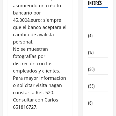
INTERÉS
asumiendo un crédito
bancario por
alquiler
45.000&euro; siempre
locales
que el banco aceptara el
hosteleria
cambio de avalista
(4)
personal.
Barcelona
No se muestran
(17)
fotografías por
Coronavirus
discreción con los
(30)
empleados y clientes.
Para mayor información
Empresa
o solicitar visita hagan
(55)
constar la Ref. 520.
Estadisticas
Consultar con Carlos
(6)
651816727.
InmoRest