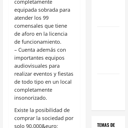
completamente
una Gran
equipada sobrada para
Oportunidad
atender los 99
en 2026
comensales que tiene
Comienza el
de aforo en la licencia
horario
de funcionamiento.
estival de
– Cuenta además con
terrazas en
importantes equipos
Madrid
audiovisuales para
2026
realizar eventos y fiestas
El Auge de
de todo tipo en un local
las «Dark
completamente
Kitchens»
insonorizado.
este 2026
Existe la posibilidad de
comprar la sociedad por
TEMAS DE
solo 90.000&euro;