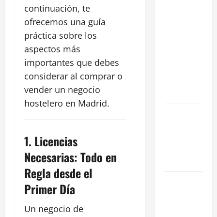
continuación, te
Cómo
negociar la
ofrecemos una guía
renta en un
práctica sobre los
traspaso: 3
aspectos más
Estrategias
importantes que debes
para blindar
considerar al comprar o
tu negocio
vender un negocio
en Madrid
hostelero en Madrid.
¿Cómo
valorar un
traspaso de
1.
Licencias
negocio en
Necesarias: Todo en
Madrid?
Regla desde el
Obra Nueva
Primer Día
vs. Segunda
Mano
Un negocio de