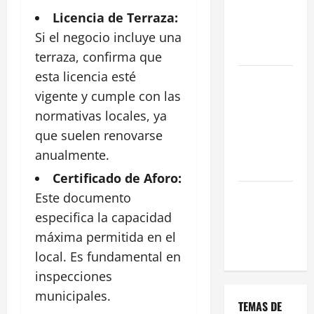
una Gran
Licencia de Terraza:
Oportunidad
Si el negocio incluye una
en 2026
terraza, confirma que
esta licencia esté
Comienza el
vigente y cumple con las
horario
estival de
normativas locales, ya
terrazas en
que suelen renovarse
Madrid
anualmente.
2026
Certificado de Aforo:
El Auge de
Este documento
las «Dark
especifica la capacidad
Kitchens»
máxima permitida en el
este 2026
local. Es fundamental en
inspecciones
municipales.
TEMAS DE