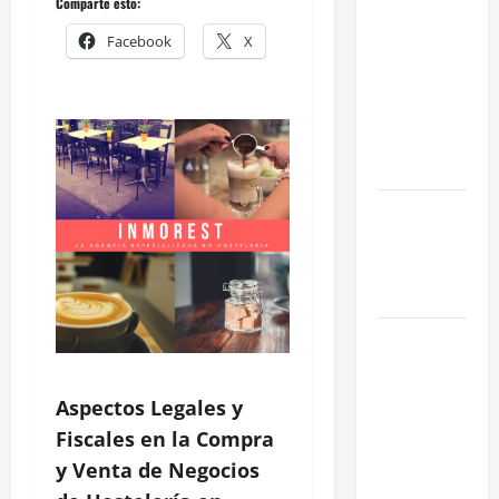
Comparte esto:
en Madrid:
Facebook
X
Eficiencia y
Normativa
para
Cocinas
Centrales
Traspaso de
Food Trucks
en Madrid
2026
Claves
Técnicas
sobre
Aspectos Legales y
Licencias
Fiscales en la Compra
de
y Venta de Negocios
Hospedaje