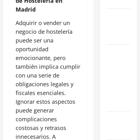
de Hostelería en
en 2026
Madrid
La Salida de
Humos en
Adquirir o vender un
Madrid
negocio de hostelería
(2026)
puede ser una
oportunidad
Rentabilidad
emocionante, pero
en Madrid
2026: ¿Por
también implica cumplir
qué la
con una serie de
restauración
obligaciones legales y
supera al
fiscales esenciales.
retail
Ignorar estos aspectos
tradicional?
puede generar
Ubicaciones
complicaciones
Prime en
costosas y retrasos
Madrid
innecesarios. A