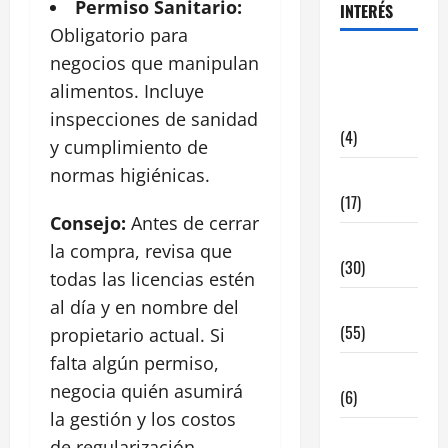
Permiso Sanitario:
INTERÉS
Obligatorio para
alquiler
negocios que manipulan
locales
alimentos. Incluye
hosteleria
inspecciones de sanidad
(4)
y cumplimiento de
normas higiénicas.
Barcelona
(17)
Consejo:
Antes de cerrar
Coronavirus
la compra, revisa que
(30)
todas las licencias estén
al día y en nombre del
Empresa
(55)
propietario actual. Si
falta algún permiso,
Estadisticas
negocia quién asumirá
(6)
la gestión y los costos
InmoRest
de regularización.