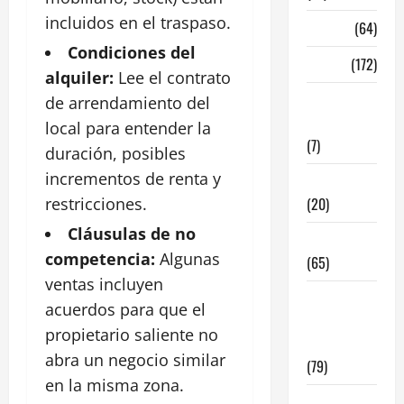
incluidos en el traspaso.
Madrid
(64)
Condiciones del
Malaga
(172)
alquiler:
Lee el contrato
Redes
de arrendamiento del
Sociales
local para entender la
(7)
duración, posibles
incrementos de renta y
Tecnologia
restricciones.
(20)
Cláusulas de no
Tendencias
competencia:
Algunas
(65)
ventas incluyen
traspaso
acuerdos para que el
locales
propietario saliente no
hosteleria
abra un negocio similar
(79)
en la misma zona.
Viviendas