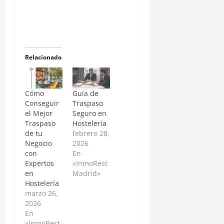
Relacionado
Cómo
Guía de
Conseguir
Traspaso
el Mejor
Seguro en
Traspaso
Hostelería
de tu
febrero 28,
Negocio
2026
con
En
Expertos
«InmoRest
en
Madrid»
Hostelería
marzo 26,
2026
En
«InmoRest