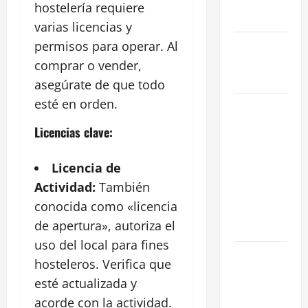
reformada
hostelería requiere
en Madrid
varias licencias y
Ley de
permisos para operar. Al
Vivienda
comprar o vender,
2026
asegúrate de que todo
esté en orden.
Cómo
Conseguir
Licencias clave:
el Mejor
Traspaso de
Licencia de
tu Negocio
Actividad:
También
con
conocida como «licencia
Expertos en
de apertura», autoriza el
Hostelería
uso del local para fines
7 Claves
hosteleros. Verifica que
Inteligentes
esté actualizada y
para
acorde con la actividad.
Encontrar