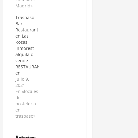
Madrid»
Traspaso
Bar
Restaurant
en Las
Rozas
Inmorest
alquila o
vende
RESTAURANTE
en
funcionamiento
julio 9,
en el
2021
centro de
En «locales
Las Rozas
de
de Madrid,
hosteleria
frente al
en
Burgocentro
traspaso»
y la Ctra.
del
Escorial. El
Anterior: