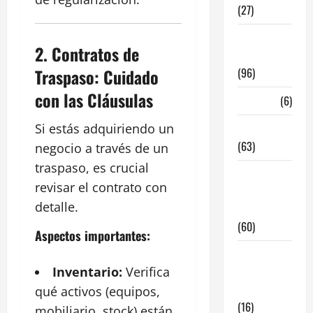
(27)
InmoRest
2.
Contratos de
Madrid
Traspaso: Cuidado
(96)
con las Cláusulas
La Carta
(6)
Si estás adquiriendo un
Legislacion
(63)
negocio a través de un
traspaso, es crucial
locales de
revisar el contrato con
hosteleria
detalle.
en traspaso
(60)
Aspectos importantes:
locales
Inventario:
Verifica
hosteleria
madrid
qué activos (equipos,
(16)
mobiliario, stock) están