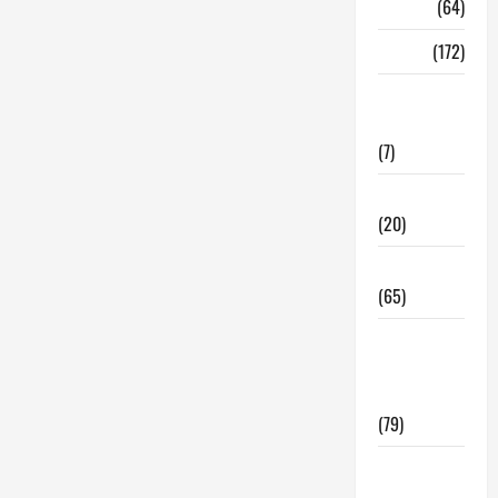
Madrid
(64)
Malaga
(172)
Redes
Sociales
(7)
Tecnologia
(20)
Tendencias
(65)
traspaso
locales
hosteleria
(79)
Viviendas
en Madrid