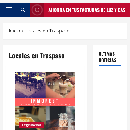
AHORRA EN TUS FACTURAS DE LUZ Y GAS
Inicio
Locales en Traspaso
Locales en Traspaso
ULTIMAS
NOTICIAS
Traspasos
en Zonas
ZPAE
El Traspaso
de
Licencias
de Catering
Legislacion
en Madrid: