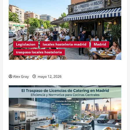
Legislacion
locales hosteleria madrid
Madrid
traspaso locales hosteleria
Traspasos en Zonas ZPAE
Alex Gray
mayo 12, 2026