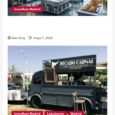
InmoRest Madrid
El Traspaso de Licencias de Catering en Madrid:
Eficiencia y Normativa para Cocinas Centrales
Alex Gray
mayo 7, 2026
InmoRest Madrid
Legislacion
Madrid