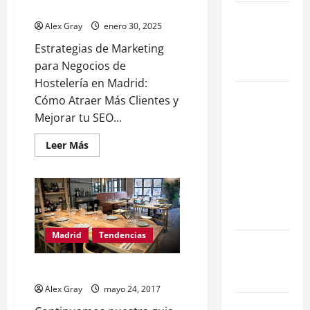
Hostelería 2025
La Salida de
Alex Gray
enero 30, 2025
Humos en
Estrategias de Marketing
Madrid
para Negocios de
(2026)
Hostelería en Madrid:
Rentabilidad
Cómo Atraer Más Clientes y
en Madrid
Mejorar tu SEO...
2026: ¿Por
Leer Más
qué la
restauración
supera al
retail
tradicional?
Madrid
Tendencias
Ubicaciones
Prime en
Barrio de Chamberí
Madrid
Alex Gray
mayo 24, 2017
Cómo