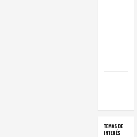
Oportunidad
en 2026
Comienza el
horario
estival de
terrazas en
Madrid
2026
El Auge de
las «Dark
Kitchens»
este 2026
TEMAS DE
INTERÉS