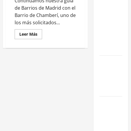
Continuamos nuestra guia
negociar la
de Barrios de Madrid con el
renta en un
Barrio de Chamberí, uno de
traspaso: 3
los más solicitados...
Estrategias
Leer Más
para blindar
tu negocio
en Madrid
¿Cómo
valorar un
traspaso de
negocio en
Madrid?
Obra Nueva
vs. Segunda
Mano
reformada