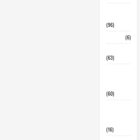
InmoRest
Madrid
(96)
La Carta
(6)
Legislacion
(63)
locales de
hosteleria
en traspaso
(60)
locales
hosteleria
madrid
(16)