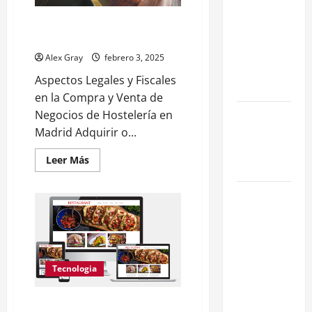
Eficiencia y
Aspectos Legales y Fiscales del
Normativa
Traspaso
para
Alex Gray
febrero 3, 2025
Cocinas
Aspectos Legales y Fiscales
Centrales
en la Compra y Venta de
Traspaso de
Negocios de Hostelería en
Food Trucks
Madrid Adquirir o...
en Madrid
Leer Más
2026
Claves
Técnicas
sobre
Licencias
de
Tecnologia
Hospedaje
en 2026
Marketing para Negocios de