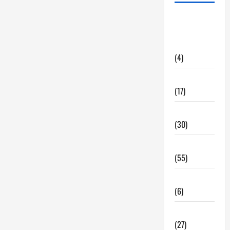
alquiler
locales
hosteleria
(4)
Barcelona
(17)
Coronavirus
(30)
Empresa
(55)
Estadisticas
(6)
InmoRest
(27)