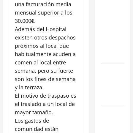
una facturación media
Cómo
mensual superior a los
negociar la
renta en un
30.000€.
traspaso: 3
Además del Hospital
Estrategias
existen otros despachos
para blindar
próximos al local que
tu negocio
habitualmente acuden a
en Madrid
comen al local entre
¿Cómo
semana, pero su fuerte
valorar un
son los fines de semana
traspaso de
y la terraza.
negocio en
El motivo de traspaso es
Madrid?
el traslado a un local de
Obra Nueva
mayor tamaño.
vs. Segunda
Los gastos de
Mano
comunidad están