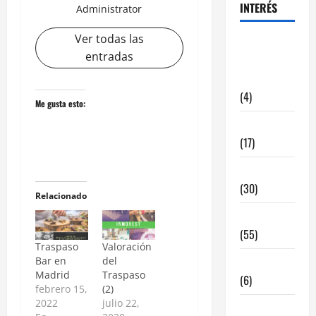
INTERÉS
Administrator
Ver todas las
alquiler
entradas
locales
hosteleria
(4)
Me gusta esto:
Barcelona
(17)
Coronavirus
(30)
Relacionado
Empresa
(55)
Traspaso
Valoración
Estadisticas
Bar en
del
Madrid
Traspaso
(6)
febrero 15,
(2)
2022
julio 22,
InmoRest