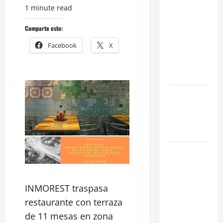
1 minute read
en Madrid:
Eficiencia y
Comparte esto:
Normativa
Facebook
X
para
Cocinas
Centrales
Traspaso de
Food Trucks
en Madrid
2026
Claves
Técnicas
sobre
INMOREST traspasa
Licencias
de
restaurante con terraza
Hospedaje
de 11 mesas en zona