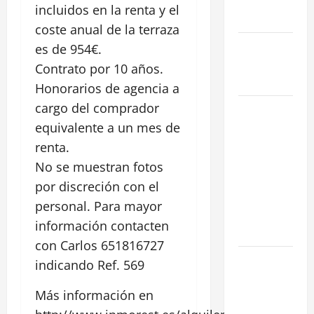
reformada
incluidos en la renta y el
en Madrid
coste anual de la terraza
Ley de
es de 954€.
Vivienda
Contrato por 10 años.
2026
Honorarios de agencia a
cargo del comprador
Cómo
Conseguir
equivalente a un mes de
el Mejor
renta.
Traspaso de
No se muestran fotos
tu Negocio
por discreción con el
con
personal. Para mayor
Expertos en
información contacten
Hostelería
con Carlos 651816727
7 Claves
indicando Ref. 569
Inteligentes
Más información en
para
Encontrar