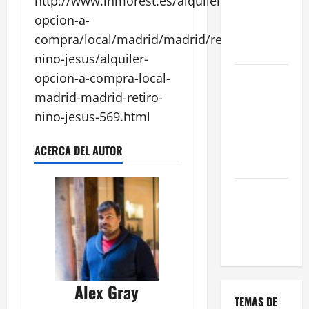
http://www.inmorest.es/alquiler-
una Gran
opcion-a-
Oportunidad
compra/local/madrid/madrid/retiro-
en 2026
nino-jesus/alquiler-
opcion-a-compra-local-
Comienza el
horario
madrid-madrid-retiro-
estival de
nino-jesus-569.html
terrazas en
Madrid
ACERCA DEL AUTOR
2026
El Auge de
las «Dark
Kitchens»
este 2026
Alex Gray
TEMAS DE