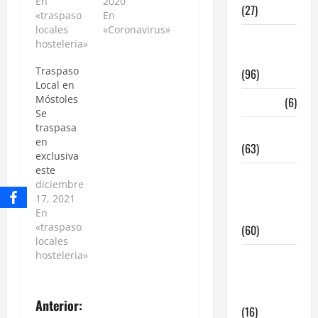
En
2020
(27)
«traspaso
En
locales
«Coronavirus»
InmoRest
hosteleria»
Madrid
Traspaso
(96)
Local en
Móstoles
La Carta
(6)
Se
traspasa
Legislacion
en
(63)
exclusiva
este
locales de
rentable
diciembre
hosteleria
negocio de
17, 2021
en traspaso
hostelería
En
tras 11
«traspaso
(60)
años de
locales
beneficios
hosteleria»
locales
y que a día
hosteleria
de hoy
madrid
sigue
Anterior:
(16)
batiendo