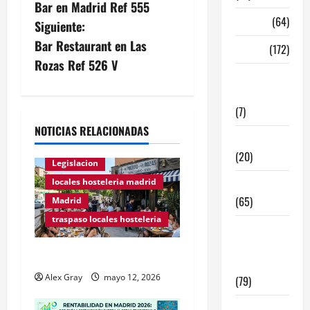
Bar en Madrid Ref 555
records de
Madrid
(64)
facturación
Siguiente:
a pesar
Bar Restaurant en Las
Malaga
(172)
del Covid.
Rozas Ref 526 V
Cualquiera
Redes
en
Móstoles
Sociales
conoce a
(7)
"El Perro
NOTICIAS RELACIONADAS
Flaco", ya
Tecnologia
mítico
(20)
entre
Legislacion
gente
locales hosteleria madrid
Tendencias
joven,
(65)
Madrid
famoso
por su
traspaso locales hosteleria
traspaso
ambiente,
oferta, y
locales
Traspasos en Zonas ZPAE
sus
hosteleria
pequeños…
Alex Gray
mayo 12, 2026
(79)
Viviendas