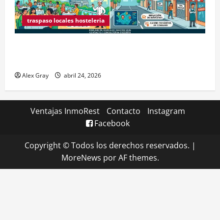
traspaso locales hosteleria
Claves Técnicas sobre Licencias de Hospedaje en
2026
Alex Gray
abril 24, 2026
Ventajas InmoRest
Contacto
Instagram
Facebook
Copyright © Todos los derechos reservados.
|
MoreNews
por AF themes.