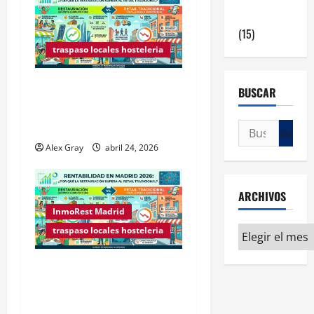
en Madrid
(15)
traspaso locales hosteleria
Claves Técnicas sobre
BUSCAR
Licencias de Hospedaje en
2026
Alex Gray
abril 24, 2026
ARCHIVOS
InmoRest Madrid
traspaso locales hosteleria
Rentabilidad en Madrid
2026: ¿Por qué la
restauración supera al