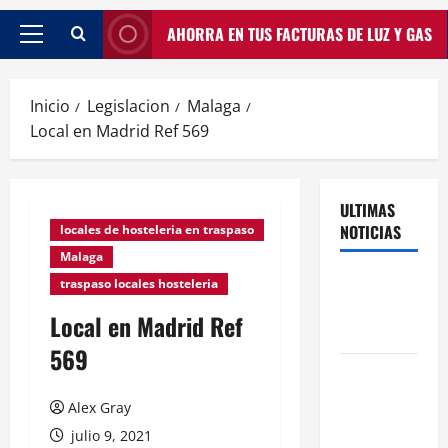
AHORRA EN TUS FACTURAS DE LUZ Y GAS
Inicio
Legislacion
Malaga
Local en Madrid Ref 569
ULTIMAS
NOTICIAS
locales de hosteleria en traspaso
Malaga
Traspasos
traspaso locales hosteleria
en Zonas
Local en Madrid Ref
ZPAE
569
El Traspaso
de
Alex Gray
Licencias
julio 9, 2021
de Catering