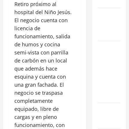
en 2026
Retiro próximo al
hospital del Niño Jesús.
La Salida de
El negocio cuenta con
Humos en
Madrid
licencia de
(2026)
funcionamiento, salida
de humos y cocina
Rentabilidad
semi-vista con parrilla
en Madrid
de carbón en un local
2026: ¿Por
qué la
que además hace
restauración
esquina y cuenta con
supera al
una gran fachada. El
retail
negocio se traspasa
tradicional?
completamente
Ubicaciones
equipado, libre de
Prime en
cargas y en pleno
Madrid
funcionamiento, con