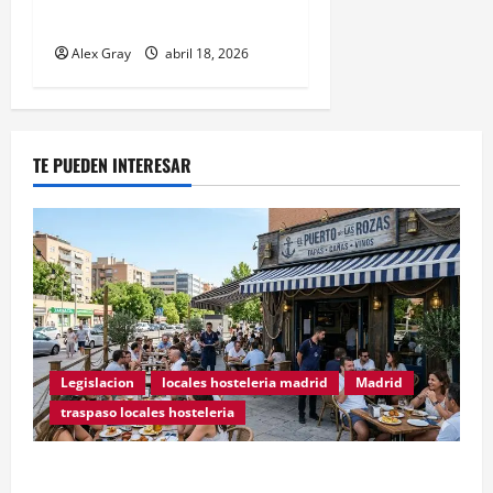
retail tradicional?
Alex Gray
abril 18, 2026
TE PUEDEN INTERESAR
Legislacion
locales hosteleria madrid
Madrid
traspaso locales hosteleria
Traspasos en Zonas ZPAE