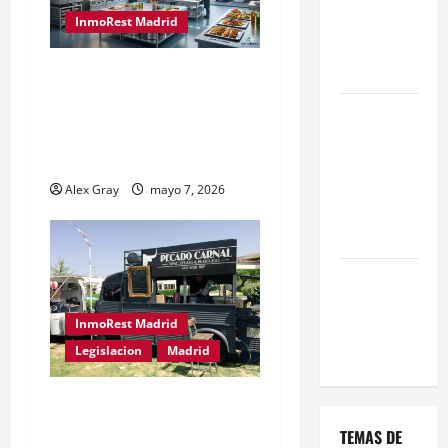
una Gran
InmoRest Madrid
Oportunidad
en 2026
El Traspaso de Licencias
de Catering en Madrid:
Comienza el
Eficiencia y Normativa
horario
para Cocinas Centrales
estival de
terrazas en
Alex Gray
mayo 7, 2026
Madrid
2026
El Auge de
las «Dark
InmoRest Madrid
Kitchens»
este 2026
Legislacion
Madrid
Traspaso de Food Trucks
en Madrid 2026
TEMAS DE