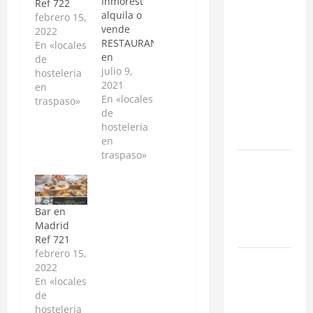
Inmorest
Ref 722
Cómo
alquila o
febrero 15,
vende
negociar la
2022
RESTAURANTE
En «locales
renta en un
en
de
traspaso: 3
funcionamiento
julio 9,
hosteleria
Estrategias
en el
2021
en
centro de
En «locales
para blindar
traspaso»
Las Rozas
de
tu negocio
de Madrid,
hosteleria
en Madrid
frente al
en
Burgocentro
traspaso»
¿Cómo
y la Ctra.
valorar un
del
Escorial. El
traspaso de
local
Bar en
negocio en
cuenta con
Madrid
Madrid?
454 m en
Ref 721
planta
febrero 15,
Obra Nueva
calle
2022
vs. Segunda
dedicados
En «locales
a
Mano
de
diferentes
hosteleria