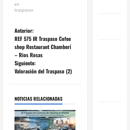
reformada
salones
en
en Madrid
para
traspaso»
público,
Ley de
además de
Vivienda
barra y
Anterior:
cocina. El
2026
REF 575 IR Traspaso Cofee
resto de
metros,
Cómo
shop Restaurant Chamberí
744 m se…
Conseguir
– Rios Rosas
el Mejor
Siguiente:
Traspaso de
Valoración del Traspaso (2)
tu Negocio
con
Expertos en
Hostelería
NOTICIAS RELACIONADAS
7 Claves
Inteligentes
para
Encontrar