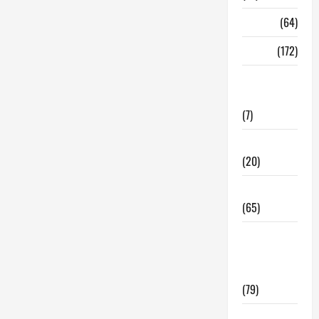
Madrid
(64)
Malaga
(172)
Redes
Sociales
(7)
Tecnologia
(20)
Tendencias
(65)
traspaso
locales
hosteleria
(79)
Viviendas