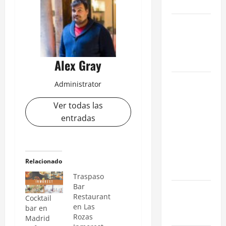
en 2026
La Salida de
Humos en
Madrid
(2026)
Alex Gray
Rentabilidad
Administrator
en Madrid
Ver todas las
2026: ¿Por
entradas
qué la
restauración
supera al
retail
Relacionado
tradicional?
Traspaso
Bar
Ubicaciones
Restaurant
Cocktail
Prime en
en Las
bar en
Madrid
Rozas
Madrid