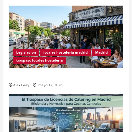
Legislacion
locales hosteleria madrid
Madrid
traspaso locales hosteleria
Traspasos en Zonas ZPAE
Alex Gray
mayo 12, 2026