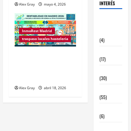
INTERÉS
Alex Gray
mayo 4, 2026
alquiler
locales
InmoRest Madrid
hosteleria
traspaso locales hosteleria
(4)
Barcelona
Rentabilidad en Madrid
(17)
2026: ¿Por qué la
restauración supera al
Coronavirus
(30)
retail tradicional?
Alex Gray
abril 18, 2026
Empresa
(55)
Estadisticas
(6)
InmoRest