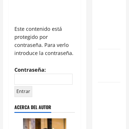
en Madrid:
Eficiencia y
Normativa
Este contenido está
para
Cocinas
protegido por
Centrales
contraseña. Para verlo
introduce la contraseña.
Traspaso de
Food Trucks
en Madrid
Contraseña:
2026
Claves
Técnicas
sobre
ACERCA DEL AUTOR
Licencias
de
Hospedaje