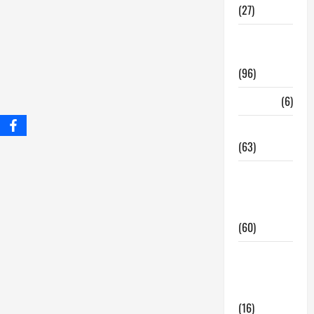
(27)
InmoRest
Madrid
(96)
La Carta
(6)
Legislacion
(63)
locales de
hosteleria
en traspaso
(60)
locales
hosteleria
madrid
(16)