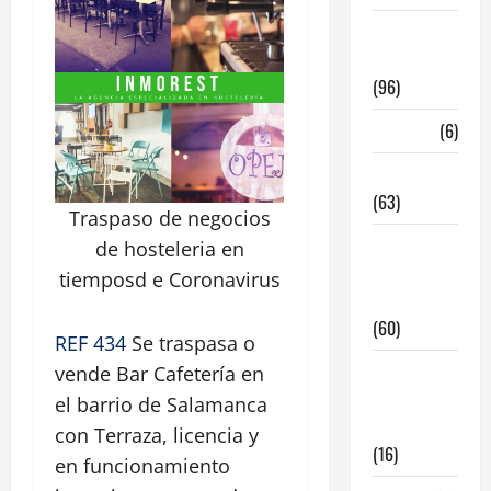
InmoRest
Madrid
(96)
La Carta
(6)
Legislacion
(63)
Traspaso de negocios
locales de
de hosteleria en
hosteleria
tiemposd e Coronavirus
en traspaso
(60)
REF 434
Se traspasa o
locales
vende Bar Cafetería en
hosteleria
el barrio de Salamanca
madrid
con Terraza, licencia y
(16)
en funcionamiento