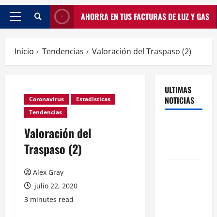
AHORRA EN TUS FACTURAS DE LUZ Y GAS
Inicio
Tendencias
Valoración del Traspaso (2)
ULTIMAS
NOTICIAS
Coronavirus
Estadisticas
Tendencias
Traspasos
Valoración del
en Zonas
Traspaso (2)
ZPAE
El Traspaso
Alex Gray
de
julio 22, 2020
Licencias
3 minutes read
de Catering
en Madrid: