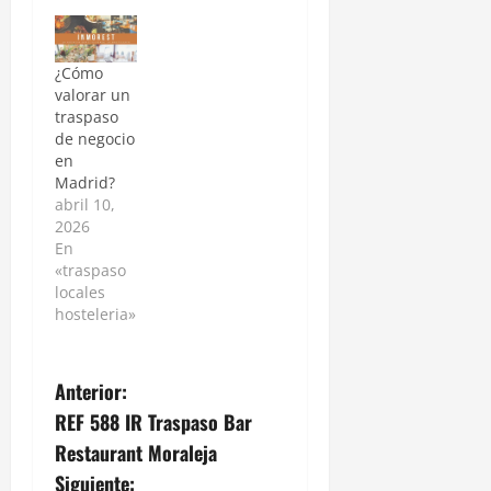
¿Cómo
valorar un
traspaso
de negocio
en
Madrid?
abril 10,
2026
En
«traspaso
locales
hosteleria»
Anterior:
REF 588 IR Traspaso Bar
Restaurant Moraleja
Siguiente: