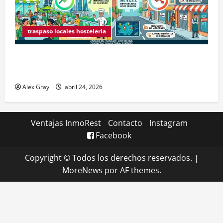
traspaso locales hosteleria
Claves Técnicas sobre Licencias de Hospedaje en
2026
Alex Gray
abril 24, 2026
Ventajas InmoRest
Contacto
Instagram
Facebook
Copyright © Todos los derechos reservados.
|
MoreNews
por AF themes.