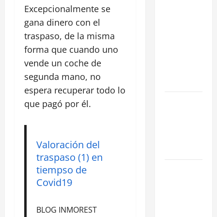
Excepcionalmente se
negociar la
renta en un
gana dinero con el
traspaso: 3
traspaso, de la misma
Estrategias
forma que cuando uno
para blindar
vende un coche de
tu negocio
segunda mano, no
en Madrid
espera recuperar todo lo
¿Cómo
que pagó por él.
valorar un
traspaso de
negocio en
Valoración del
Madrid?
traspaso (1) en
tiempso de
Obra Nueva
Covid19
vs. Segunda
Mano
reformada
BLOG INMOREST