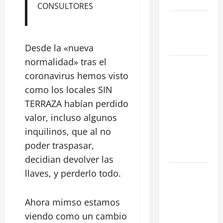
en Madrid
CONSULTORES
Ley de
Vivienda
2026
Desde la «nueva
normalidad» tras el
Cómo
coronavirus hemos visto
Conseguir
como los locales SIN
el Mejor
Traspaso de
TERRAZA habían perdido
tu Negocio
valor, incluso algunos
con
inquilinos, que al no
Expertos en
poder traspasar,
Hostelería
decidian devolver las
7 Claves
llaves, y perderlo todo.
Inteligentes
para
Ahora mimso estamos
Encontrar
viendo como un cambio
una Gran