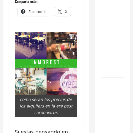
Comparte esto:
Eficiencia y
Facebook
X
Normativa
para
Cocinas
Centrales
Traspaso de
Food Trucks
en Madrid
2026
Claves
Técnicas
sobre
como seran los precios de
Licencias
los alquilers en la era post
de
coronavirus
Hospedaje
en 2026
Si estas pensando en