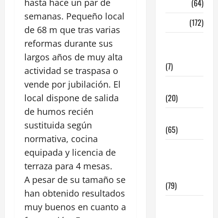
hasta hace un par de
Madrid
(64)
semanas. Pequeño local
Malaga
(172)
de 68 m que tras varias
Redes
reformas durante sus
Sociales
largos años de muy alta
(7)
actividad se traspasa o
vende por jubilación. El
Tecnologia
local dispone de salida
(20)
de humos recién
Tendencias
sustituida según
(65)
normativa, cocina
traspaso
equipada y licencia de
locales
terraza para 4 mesas.
hosteleria
A pesar de su tamaño se
(79)
han obtenido resultados
Viviendas
muy buenos en cuanto a
en Madrid