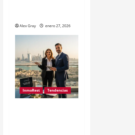
en Madrid: Por qué es el
Modelo de Negocio más
Rentable en 2026
Alex Gray
enero 27, 2026
InmoRest
Tendencias
Inversión Inmobiliaria en
Dubai desde España: Guía
y Precios Exclusivos con
InmoRest