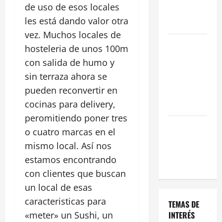
de uso de esos locales
Oportunidad
les está dando valor otra
en 2026
vez. Muchos locales de
Comienza el
hosteleria de unos 100m
horario
con salida de humo y
estival de
sin terraza ahora se
terrazas en
pueden reconvertir en
Madrid
cocinas para delivery,
2026
peromitiendo poner tres
El Auge de
o cuatro marcas en el
las «Dark
mismo local. Así nos
Kitchens»
estamos encontrando
este 2026
con clientes que buscan
un local de esas
caracteristicas para
TEMAS DE
«meter» un Sushi, un
INTERÉS