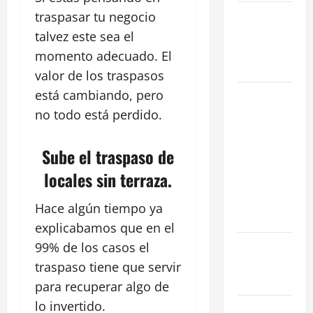
La Salida de
traspasar tu negocio
Humos en
talvez este sea el
Madrid
momento adecuado. El
(2026)
valor de los traspasos
está cambiando, pero
Rentabilidad
en Madrid
no todo está perdido.
2026: ¿Por
qué la
Sube el traspaso de
restauración
locales sin terraza.
supera al
retail
Hace algún tiempo ya
tradicional?
explicabamos que en el
Ubicaciones
99% de los casos el
Prime en
traspaso tiene que servir
Madrid
para recuperar algo de
lo invertido.
Cómo