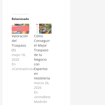
Relacionado
Valoración
Cómo
del
Conseguir
Traspaso
el Mejor
(1)
Traspaso
mayo 18,
de tu
2020
Negocio
En
con
«Coronavirus»
Expertos
en
Hostelería
marzo 26,
2026
En
«InmoRest
Madrid»